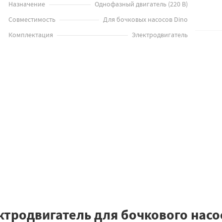
Назначение
Однофазный двигатель (220 В)
Совместимость
Для бочковых насосов Dino
Комплектация
Электродвигатель
ктродвигатель для бочкового насос