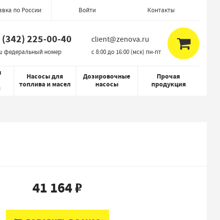
авка по России
Контакты
Войти
 (342) 225-00-40
client@zenova.ru
ш федеральный номер
c 8:00 до 16:00 (мск) пн-пт
я
Насосы для
Дозировочные
Прочая
топлива и масел
насосы
продукция
й
41 164 ₽