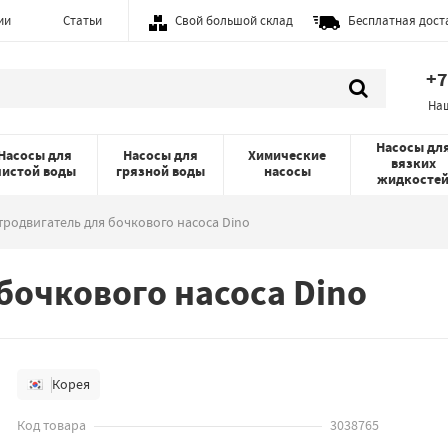
ии
Статьи
Свой большой склад
Бесплатная дост
+7
На
Насосы дл
Насосы для
Насосы для
Химические
вязких
чистой воды
грязной воды
насосы
жидкосте
тродвигатель для бочкового насоса Dino
бочкового насоса Dino
Корея
Код товара
3038765