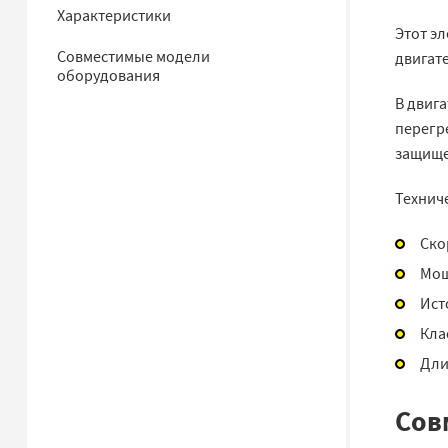
Характеристики
Этот эл
Совместимые модели
двигате
оборудования
В двиг
перегре
защище
Технич
Ско
Мощ
Ист
Кла
Дли
Сов