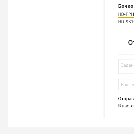
Бочко
HD-PPH
HD-SS1
О
Отправ
В наст