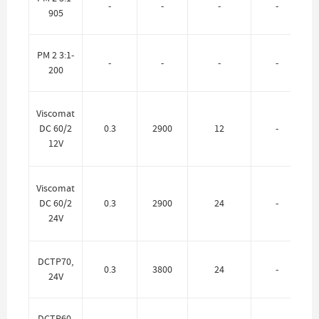
-
-
-
-
905
PM 2 3:1-
-
-
-
-
200
Viscomat
DC 60/2
0.3
2900
12
-
12V
Viscomat
DC 60/2
0.3
2900
24
-
24V
DCTP70,
0.3
3800
24
-
24V
DCTP60,