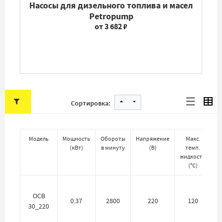
Насосы для дизельного топлива и масел
Petropump
от 3 682 ₽
Сортировка:
Модель
Мощность
Обороты
Напряжение
Макс.
(
кВт
)
в минуту
(
В
)
темп.
вя
жидкости
(
°C
)
OCB
0.37
2800
220
120
30_220