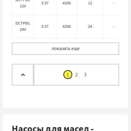
0.37
4200
12
-
12V
DCTP60,
0.37
4200
24
-
24V
показать еще
1
2
3
Насосы для масел -