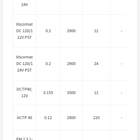
24V
Viscomat
DC 120/1
0.2
2900
12
-
12V PST
Viscomat
DC 120/1
0.2
2900
24
-
24V PST
DCTP40,
0.155
3500
12
-
12V
ACTP 40
0.12
2800
220
-
PM 2 3:1-