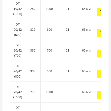
410 
DT
10/42
252
1000
11
65 мм
ДО
(1000)
427 
DT
20/42
319
600
11
65 мм
ДО
(600)
427 
DT
20/42
335
700
11
65 мм
ДО
(700)
427 
DT
20/42
333
800
11
65 мм
ДО
(800)
447 
DT
20/42
270
1000
15
65 мм
ДО
(1000)
468 
DT