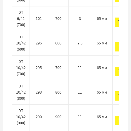
338 
DT
6/42
101
700
3
65 мм
ДО
(700)
399 
DT
10/42
296
600
7.5
65 мм
ДО
(600)
410 
DT
10/42
295
700
11
65 мм
ДО
(700)
410 
DT
10/42
293
800
11
65 мм
ДО
(800)
410 
DT
10/42
290
900
11
65 мм
ДО
(900)