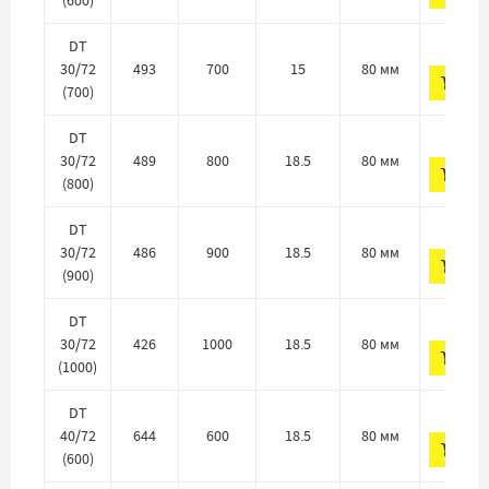
514 
DT
30/72
493
700
15
80 мм
ДО
(700)
522 
DT
30/72
489
800
18.5
80 мм
ДО
(800)
522 
DT
30/72
486
900
18.5
80 мм
ДО
(900)
522 
DT
30/72
426
1000
18.5
80 мм
ДО
(1000)
529 
DT
40/72
644
600
18.5
80 мм
ДО
(600)