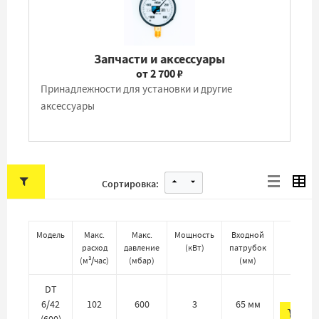
Запчасти и аксессуары
от 2 700 ₽
Принадлежности для установки и другие
аксессуары
Сортировка:
Модель
Макс.
Макс.
Мощность
Входной
Ц
расход
давление
(
кВт
)
патрубок
(
м³/час
)
(
мбар
)
(
мм
)
338 
DT
6/42
102
600
3
65 мм
ДО
(600)