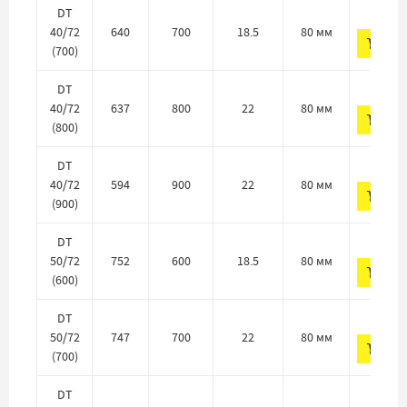
529 
DT
40/72
640
700
18.5
80 мм
ДО
(700)
542 
DT
40/72
637
800
22
80 мм
ДО
(800)
542 
DT
40/72
594
900
22
80 мм
ДО
(900)
595 
DT
50/72
752
600
18.5
80 мм
ДО
(600)
608 
DT
50/72
747
700
22
80 мм
ДО
(700)
622 
DT