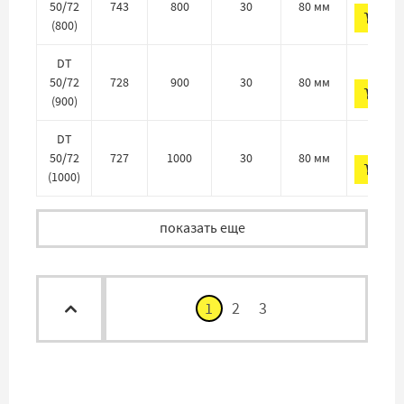
50/72
743
800
30
80 мм
ДО
(800)
622 
DT
50/72
728
900
30
80 мм
ДО
(900)
622 
DT
50/72
727
1000
30
80 мм
ДО
(1000)
показать еще
1
2
3