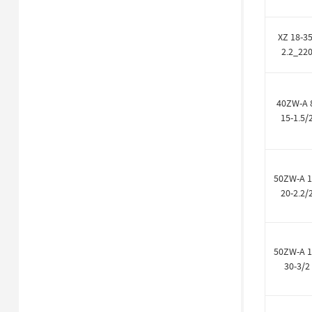
XZ 18-35
2.2_22
40ZW-A 
15-1.5/
50ZW-A 1
20-2.2/
50ZW-A 1
30-3/2