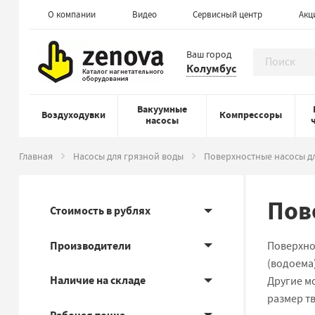
О компании
Видео
Сервисный центр
Акц
Ваш город
Колумбус
Вакуумные
Воздуходувки
Компрессоры
насосы
Главная
Насосы для грязной воды
Поверхностные насосы д
Пов
Стоимость в рублях
Производители
Поверхно
(водоема)
Наличие на складе
Другие мо
размер тв