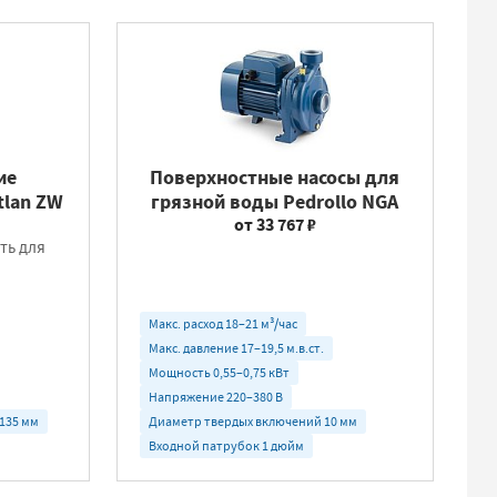
ие
Поверхностные насосы для
tlan ZW
грязной воды Pedrollo NGA
от 33 767 ₽
ть для
Макс. расход 18–21 м³/час
Макс. давление 17–19,5 м.в.ст.
Мощность 0,55–0,75 кВт
Напряжение 220–380 В
135 мм
Диаметр твердых включений 10 мм
Входной патрубок 1 дюйм