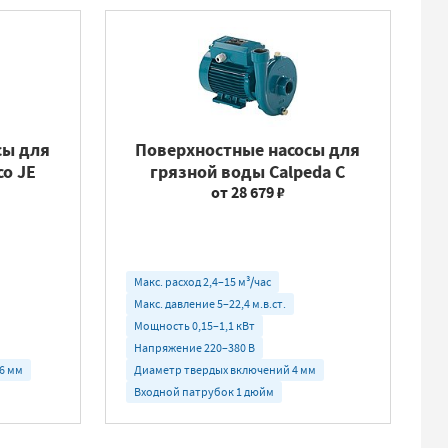
сы для
Поверхностные насосы для
co JE
грязной воды Calpeda C
от 28 679 ₽
Макс. расход 2,4–15 м³/час
Макс. давление 5–22,4 м.в.ст.
Мощность 0,15–1,1 кВт
Напряжение 220–380 В
6 мм
Диаметр твердых включений 4 мм
Входной патрубок 1 дюйм