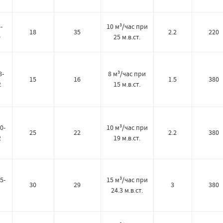
-
10 м³/час при
18
35
2.2
220
0
25 м.в.ст.
8-
8 м³/час при
15
16
1.5
380
2
15 м.в.ст.
0-
10 м³/час при
25
22
2.2
380
2
19 м.в.ст.
5-
15 м³/час при
30
29
3
380
24.3 м.в.ст.