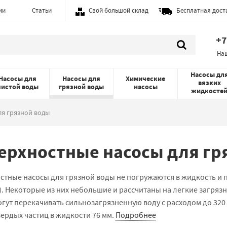
ии
Статьи
Свой большой склад
Бесплатная дост
+7
На
Насосы дл
Насосы для
Насосы для
Химические
вязких
чистой воды
грязной воды
насосы
жидкосте
ля грязной воды
ерхностные насосы для гр
стные насосы для грязной воды не погружаются в жидкость и п
. Некоторые из них небольшие и рассчитаны на легкие загрязн
гут перекачивать сильнозагрязненную воду с расходом до 320 м
ердых частиц в жидкости 76 мм.
Подробнее