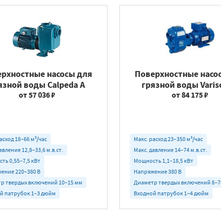
рхностные насосы для
Поверхностные насо
язной воды Calpeda A
грязной воды Varis
от 57 036 ₽
от 84 175 ₽
асход 18–66 м³/час
Макс. расход 23–350 м³/час
авление 12,8–33,6 м.в.ст.
Макс. давление 14–74 м.в.ст.
ть 0,55–7,5 кВт
Мощность 1,1–18,5 кВт
ение 220–380 В
Напряжение 380 В
р твердых включений 10–15 мм
Диаметр твердых включений 8–7
й патрубок 1–3 дюйм
Входной патрубок 1–4 дюйм