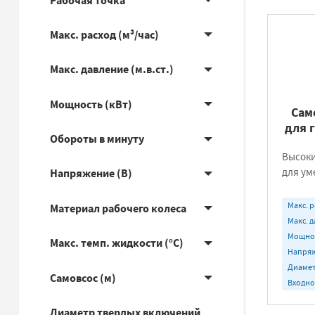
Рабочая точка
Макс. расход (м³/час)
Макс. давление (м.в.ст.)
Мощность (кВт)
Сам
для 
Обороты в минуту
Высоки
для ум
Напряжение (В)
Макс. р
Материал рабочего колеса
Макс. д
Мощнос
Макс. темп. жидкости (°C)
Напряж
Диамет
Самовсос (м)
Входно
Диаметр твердых включений