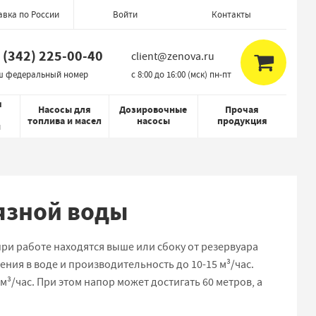
авка по России
Контакты
Войти
 (342) 225-00-40
client@zenova.ru
ш федеральный номер
c 8:00 до 16:00 (мск) пн-пт
я
Насосы для
Дозировочные
Прочая
топлива и масел
насосы
продукция
й
язной воды
ри работе находятся выше или сбоку от резервуара
ения в воде и производительность до 10-15 м³/час.
³/час. При этом напор может достигать 60 метров, а