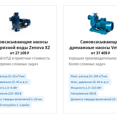
овсасывающие насосы
Самовсасывающ
грязной воды Zenova XZ
дренажные насосы Ve
от 27 108 ₽
от 37 408 ₽
й КПД и приятная стоимость
Хорошая производительнос
еренно сложных задач
более сложных задач
асход 15–28 м³/час
Макс. расход 15–295 м³/час
авление 25–45 м.в.ст.
Макс. давление 16–64 м.в.ст.
ть 1,5–4 кВт
Мощность 1,5–110 кВт
ение 220–380 В
Напряжение 380 В
р твердых включений 1–20 мм
Диаметр твердых включений 15–
й патрубок 1–2 дюйм