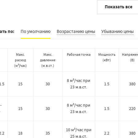
Показать все
ать по:
По умолчанию
Возрастанию цены
Убыванию цены
Макс.
Макс.
Рабочая точка
Мощность
Напряже
расход
давление
(
кВт
)
(
В
)
(
м³/час
)
(
м.в.ст.
)
8 м³/час при
1.5
15
30
1.5
380
23 м.в.ст.
-
8 м³/час при
15
30
1.5
220
0
23 м.в.ст.
10 м³/час при
2.2
18
35
2.2
380
25 м.в.ст.