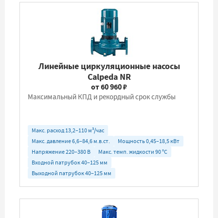
Линейные циркуляционные насосы
Calpeda NR
от 60 960 ₽
Максимальный КПД и рекордный срок службы
Макс. расход 13,2–110 м³/час
Макс. давление 6,6–84,6 м.в.ст.
Мощность 0,45–18,5 кВт
Напряжение 220–380 В
Макс. темп. жидкости 90 °C
Входной патрубок 40–125 мм
Выходной патрубок 40–125 мм