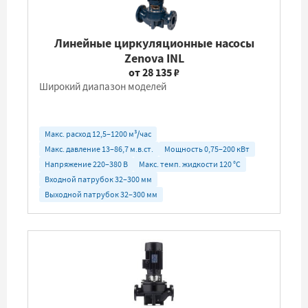
Линейные циркуляционные насосы
Zenova INL
от 28 135 ₽
Широкий диапазон моделей
Макс. расход 12,5–1200 м³/час
Макс. давление 13–86,7 м.в.ст.
Мощность 0,75–200 кВт
Напряжение 220–380 В
Макс. темп. жидкости 120 °C
Входной патрубок 32–300 мм
Выходной патрубок 32–300 мм