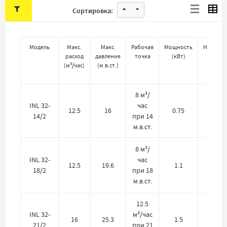
Сортировка:
Модель
Макс.
Макс.
Рабочая
Мощность
Напряж
расход
давление
точка
(
кВт
)
(
В
)
(
м³/час
)
(
м.в.ст.
)
8 м³/
INL 32-
час
12.5
16
0.75
380
14/2
при 14
м.в.ст.
8 м³/
INL 32-
час
12.5
19.6
1.1
380
18/2
при 18
м.в.ст.
12.5
INL 32-
м³/час
16
25.3
1.5
380
21/2
при 21