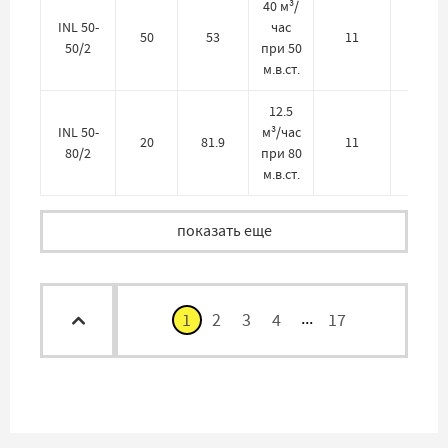
40 м³/
INL 50-
час
50
53
11
380
50/2
при 50
м.в.ст.
12.5
INL 50-
м³/час
20
81.9
11
380
80/2
при 80
м.в.ст.
показать еще
...
1
2
3
4
17