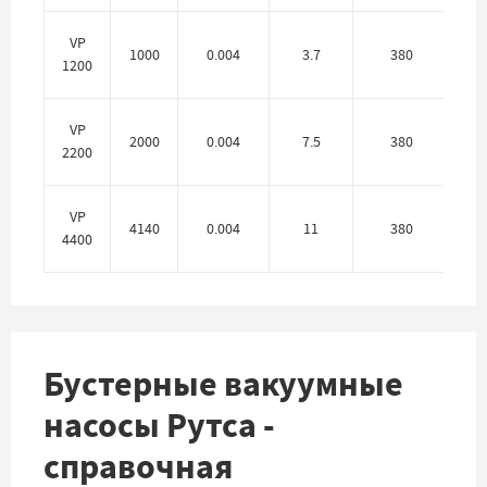
VP
1000
0.004
3.7
380
10
1200
VP
2000
0.004
7.5
380
16
2200
VP
4140
0.004
11
380
25
4400
Бустерные вакуумные
насосы Рутса -
справочная