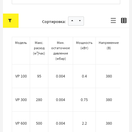
Сортировка:
Модель
Макс.
Мин.
Мощность
Напряжение
Вхо
расход
остаточное
(
кВт
)
(
В
)
пат
(
м³/час
)
давление
(
(
мбар
)
VP 100
95
0.004
0.4
380
50
VP 300
280
0.004
0.75
380
80
VP 600
500
0.004
2.2
380
80