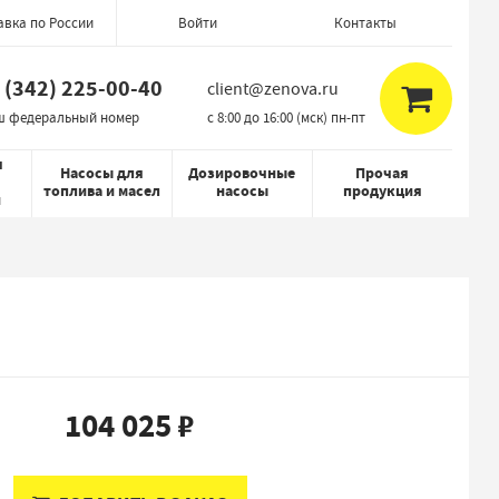
авка по России
Контакты
Войти
 (342) 225-00-40
client@zenova.ru
ш федеральный номер
c 8:00 до 16:00 (мск) пн-пт
я
Насосы для
Дозировочные
Прочая
топлива и масел
насосы
продукция
й
104 025 ₽