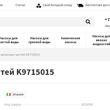
ии
Статьи
Свой большой склад
Бесплатная дост
+7
На
Насосы дл
Насосы для
Насосы для
Химические
вязких
чистой воды
грязной воды
насосы
жидкосте
запасных частей K9715015
тей K9715015
Италия
Код товара
3026090