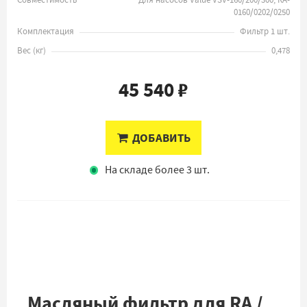
Совместимость
Для насосов Value VSV-160/200/300, RA-
0160/0202/0250
Комплектация
Фильтр 1 шт.
Вес
(
кг
)
0,478
45 540 ₽
ДОБАВИТЬ
На складе более 3 шт.
Масляный фильтр для RA /