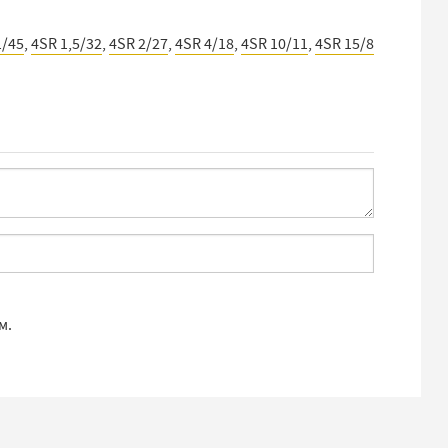
1/45
,
4SR 1,5/32
,
4SR 2/27
,
4SR 4/18
,
4SR 10/11
,
4SR 15/8
м.