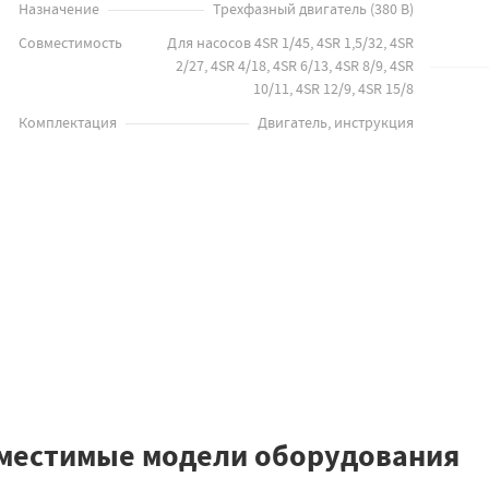
Назначение
Трехфазный двигатель (380 В)
Совместимость
Для насосов 4SR 1/45, 4SR 1,5/32, 4SR
2/27, 4SR 4/18, 4SR 6/13, 4SR 8/9, 4SR
10/11, 4SR 12/9, 4SR 15/8
Комплектация
Двигатель, инструкция
местимые модели оборудования