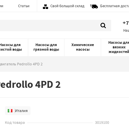
ии
Статьи
Свой большой склад
Бесплатная дост
+7
На
Насосы дл
Насосы для
Насосы для
Химические
вязких
чистой воды
грязной воды
насосы
жидкосте
игатель Pedrollo 4PD 2
drollo 4PD 2
Италия
Код товара
3019100