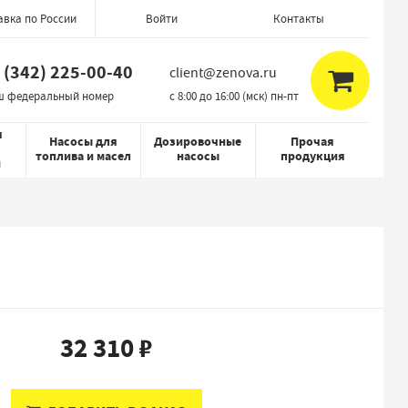
авка по России
Контакты
Войти
 (342) 225-00-40
client@zenova.ru
ш федеральный номер
c 8:00 до 16:00 (мск) пн-пт
я
Насосы для
Дозировочные
Прочая
топлива и масел
насосы
продукция
й
32 310 ₽