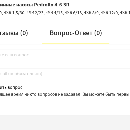
нные насосы Pedrollo 4-6 SR
9
,
4SR 1,5/30
,
4SR 2/23
,
4SR 4/15
,
4SR 6/13
,
4SR 8/9
,
4SR 12/9
,
4SR 
тзывы (
0
)
Вопрос-Ответ (
0
)
ить вопрос
оящее время никто вопросов не задавал. Вы можете быть первы