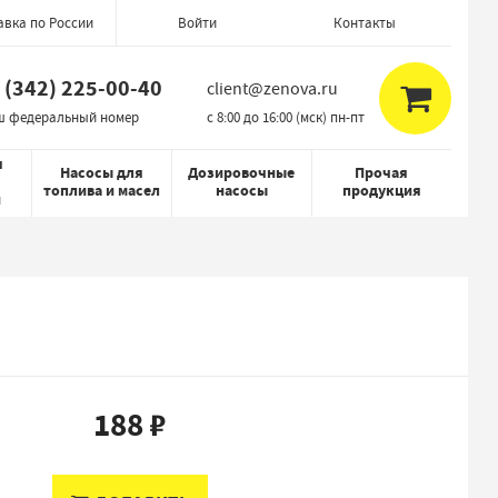
авка по России
Контакты
Войти
 (342) 225-00-40
client@zenova.ru
ш федеральный номер
c 8:00 до 16:00 (мск) пн-пт
я
Насосы для
Дозировочные
Прочая
топлива и масел
насосы
продукция
й
188 ₽