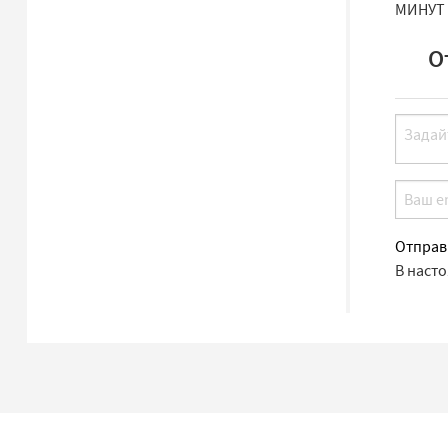
МИНУТ
О
Отправ
В наст