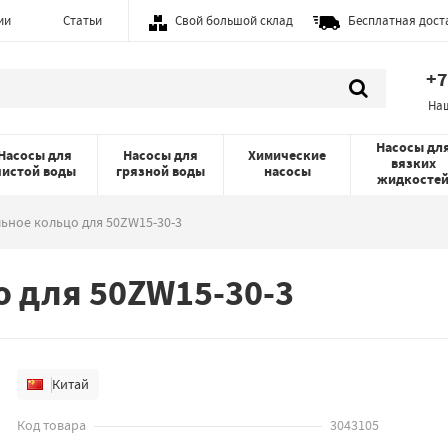
ии
Статьи
Свой большой склад
Бесплатная дост
+7
На
Насосы дл
Насосы для
Насосы для
Химические
вязких
чистой воды
грязной воды
насосы
жидкосте
ьное кольцо для 50ZW15-30-3
 для 50ZW15-30-3
Китай
Код товара
3043105