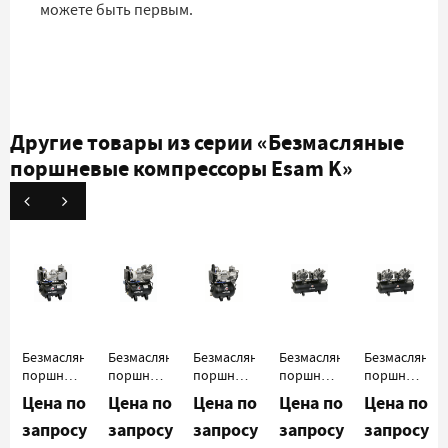
можете быть первым.
Другие товары из серии
«Безмасляные
поршневые компрессоры Esam K»
Безмасляный
Безмасляный
Безмасляный
Безмасляный
Безмасляный
поршневой
поршневой
поршневой
поршневой
поршневой
компрессор
компрессор
компрессор
компрессор
компрессор
Цена по
Цена по
Цена по
Цена по
Цена по
Esam
Esam
Esam
Esam
Esam
запросу
запросу
запросу
запросу
запросу
K100
K200
K310
K400
K410