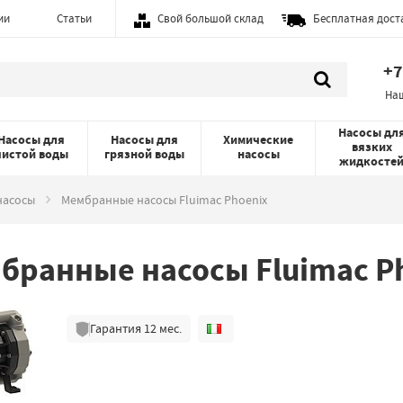
ии
Статьи
Свой большой склад
Бесплатная дост
+7
На
Насосы дл
Насосы для
Насосы для
Химические
вязких
чистой воды
грязной воды
насосы
жидкосте
насосы
Мембранные насосы Fluimac Phoenix
бранные насосы Fluimac P
Гарантия
12
мес.