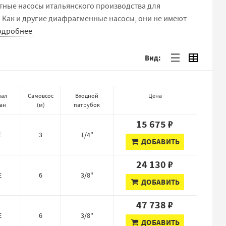
тные насосы итальянского производства для
. Как и другие диафрагменные насосы, они не имеют
одробнее
Вид:
иал
Самовсос
Входной
Цена
ан
(
м
)
патрубок
15 675 ₽
E
3
1/4"
ДОБАВИТЬ
24 130 ₽
E
6
3/8"
ДОБАВИТЬ
47 738 ₽
E
6
3/8"
ДОБАВИТЬ