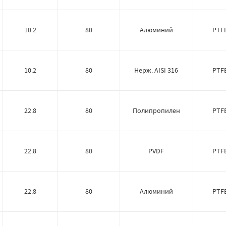
10.2
80
Алюминий
PTF
10.2
80
Нерж. AISI 316
PTF
22.8
80
Полипропилен
PTF
22.8
80
PVDF
PTF
22.8
80
Алюминий
PTF