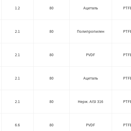
1.2
80
Ацеталь
PTF
2.1
80
Полипропилен
PTF
2.1
80
PVDF
PTF
2.1
80
Ацеталь
PTF
2.1
80
Нерж. AISI 316
PTF
6.6
80
PVDF
PTF