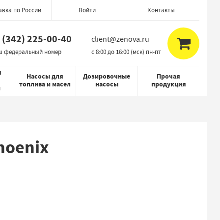
авка по России
Контакты
Войти
 (342) 225-00-40
client@zenova.ru
ш федеральный номер
c 8:00 до 16:00 (мск) пн-пт
я
Насосы для
Дозировочные
Прочая
топлива и масел
насосы
продукция
й
hoenix