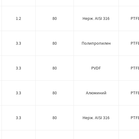
1.2
80
Нерж. AISI 316
PTF
3.3
80
Полипропилен
PTF
3.3
80
PVDF
PTF
3.3
80
Алюминий
PTF
3.3
80
Нерж. AISI 316
PTF