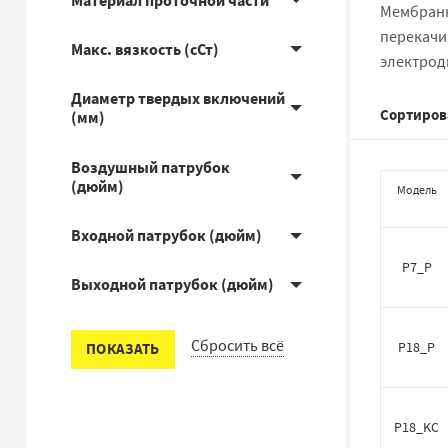
Материал проточной части
Мембранн
перекачив
Макс. вязкость (сСт)
электродв
Диаметр твердых включений
Сортиров
(мм)
Воздушный патрубок
(дюйм)
Модель
Входной патрубок (дюйм)
P7_P
Выходной патрубок (дюйм)
Сбросить всё
P18_P
ПОКАЗАТЬ
P18_KC