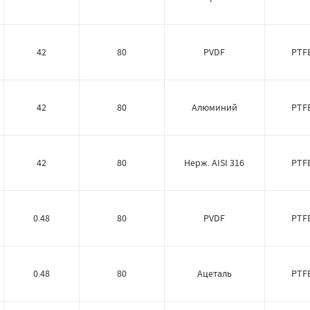
42
80
PVDF
PTF
42
80
Алюминий
PTF
42
80
Нерж. AISI 316
PTF
0.48
80
PVDF
PTF
0.48
80
Ацеталь
PTF