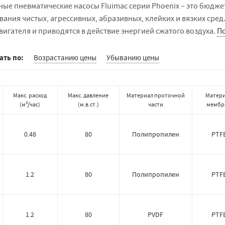
ые пневматические насосы Fluimac серии Phoenix – это бюдже
ания чистых, агрессивных, абразивных, клейких и вязких сред
игателя и приводятся в действие энергией сжатого воздуха.
П
ать по:
Возрастанию цены
Убыванию цены
Макс. расход
Макс. давление
Материал проточной
Матер
(
м³/час
)
(
м.в.ст.
)
части
мембр
0.48
80
Полипропилен
PTF
1.2
80
Полипропилен
PTF
1.2
80
PVDF
PTF