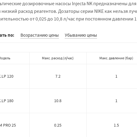
ьтические дозировочные насосы Injecta NK предназначены для
 низкий расход реагентов. Дозаторы серии NIKE как нельзя лу
тельностью от 0,025 до 10,8 л/час при постоянном давлении 1 
ать по:
Возрастанию цены
Убыванию цены
Модель
Макс. расход
(
л/час
)
Макс. давление
(
бар
)
.LP 120
7.2
1
.LP 180
10.8
1
M PRO 25
0.25
1.5