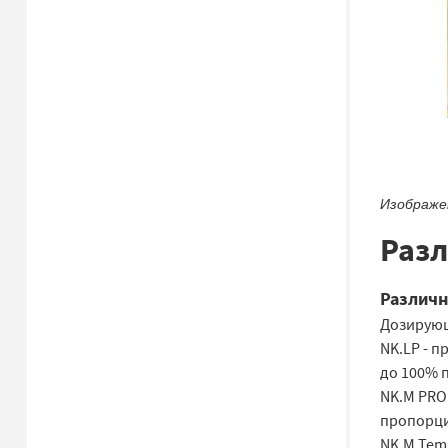
Изображен
Разл
Различн
Дозирующи
NK.LP - 
до 100% 
NK.M PRO
пропорци
NK.M Tem