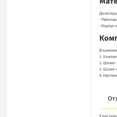
Мат
Дозаторы
- Рабочая
- Корпус 
Комп
В комплек
1. Клапан
2. Шланг 
3. Шланг 
4. Настен
От
У нас пок