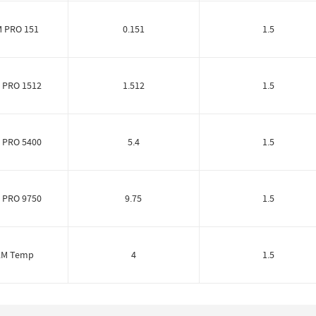
M PRO 151
0.151
1.5
 PRO 1512
1.512
1.5
 PRO 5400
5.4
1.5
 PRO 9750
9.75
1.5
.M Temp
4
1.5