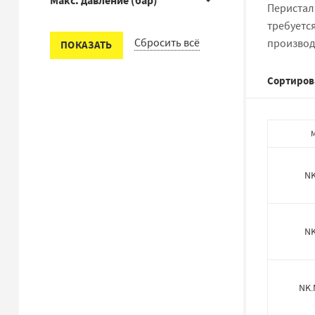
Макс. давление (бар)
Перистал
требуется
Сбросить всё
производи
ПОКАЗАТЬ
Сортиров
NK
NK
NK.