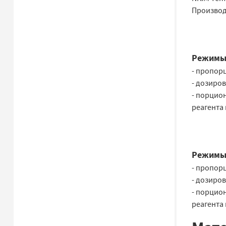
Производи
Режимы
- пропорц
- дозиро
- порцио
реагента 
Режимы
- пропорц
- дозиро
- порцио
реагента 