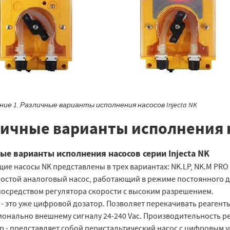
ие 1. Различные варианты исполнения насосов Injecta NK
ичные варианты исполнения на
ые варианты исполнения насосов серии Injecta NK
е насосы NK представлены в трех вариантах: NK.LP, NK.M PRO
простой аналоговый насос, работающий в режиме постоянного 
посредством регулятора скорости с высоким разрешением.
 - это уже цифровой дозатор. Позволяет перекачивать реаген
онально внешнему сигналу 24-240 Vac. Производительность р
p - представляет собой перистальтический насос с цифровым 