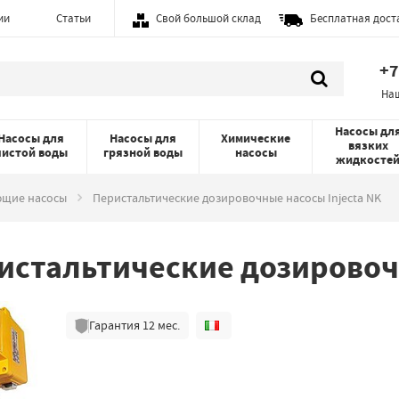
ии
Статьи
Свой большой склад
Бесплатная дост
+7
На
Насосы дл
Насосы для
Насосы для
Химические
вязких
чистой воды
грязной воды
насосы
жидкосте
ющие насосы
Перистальтические дозировочные насосы Injecta NK
истальтические дозировочн
Гарантия
12
мес.