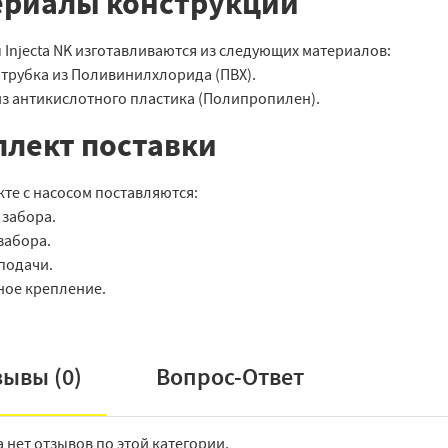
ериалы конструкции
 Injecta NK изготавливаются из следующих материалов:
 трубка из Поливинилхлорида (ПВХ).
из антикислотного пластика (Полипропилен).
лект поставки
те с насосом поставляются:
 забора.
забора.
подачи.
ное крепление.
зывы (
0
)
Вопрос-Ответ
а нет отзывов по этой категории.