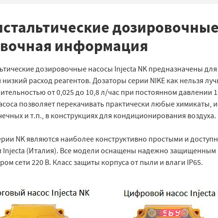
стальтические дозировочные н
авочная информация
ьтические дозировочные насосы Injecta NK предназначены для
 низкий расход реагентов. Дозаторы серии NIKE как нельзя лу
тельностью от 0,025 до 10,8 л/час при постоянном давлении 1 
насоса позволяет перекачивать практически любые химикаты, 
чечных и т.п., в конструкциях для кондиционирования воздуха.
ерии NK являются наиболее конструктивно простыми и доступн
 Injecta (Италия). Все модели оснащены надежно защищенным
ом сети 220 В. Класс защиты корпуса от пыли и влаги IP65.