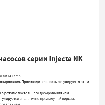
сосов серии Injecta NK
 и NK.M Temp.
дозирования. Производительность регулируется от 10
ты в режиме постоянного дозирования или
егулируется аналогично предыдущей версии.
управлением.