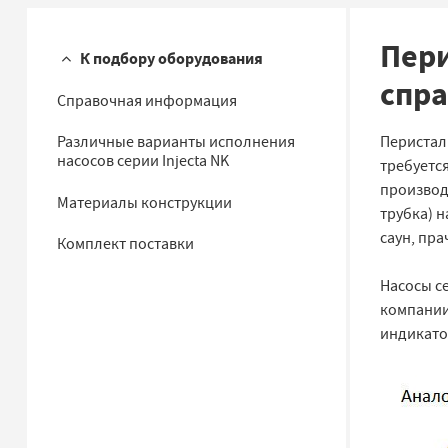
Пери
К подбору оборудования
спр
Справочная информация
Различные варианты исполнения
Перистал
насосов серии Injecta NK
требуется
производи
Материалы конструкции
трубка) 
саун, пра
Комплект поставки
Насосы с
компании
индикатор