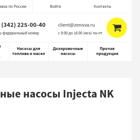
авка по России
Контакты
Войти
 (342) 225-00-40
client@zenova.ru
ш федеральный номер
c 8:00 до 16:00 (мск) пн-пт
я
Насосы для
Дозировочные
Прочая
топлива и масел
насосы
продукция
й
ые насосы Injecta NK