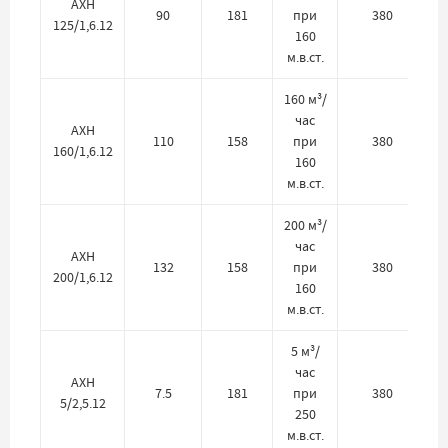
АХН
90
181
при
380
125/1,6.12
160
м.в.ст.
160 м³/
час
АХН
110
158
при
380
160/1,6.12
160
м.в.ст.
200 м³/
час
АХН
132
158
при
380
200/1,6.12
160
м.в.ст.
5 м³/
час
АХН
7.5
181
при
380
5/2,5.12
250
м.в.ст.