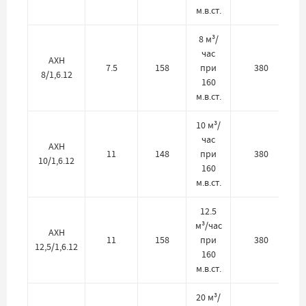
м.в.ст.
8 м³/
час
АХН
7.5
158
при
380
8/1,6.12
160
м.в.ст.
10 м³/
час
АХН
11
148
при
380
10/1,6.12
160
м.в.ст.
12.5
м³/час
АХН
11
158
при
380
12,5/1,6.12
160
м.в.ст.
20 м³/