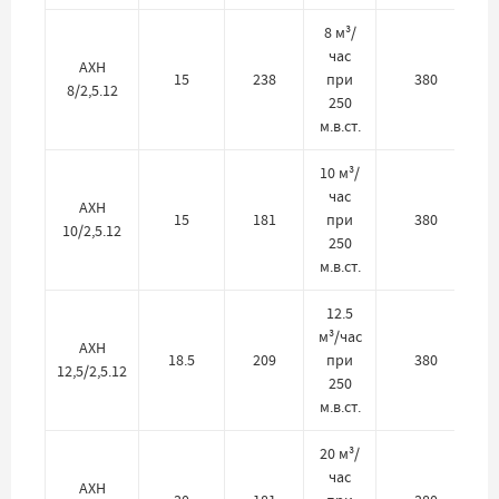
8 м³/
час
АХН
15
238
при
380
8/2,5.12
250
м.в.ст.
10 м³/
час
АХН
15
181
при
380
10/2,5.12
250
м.в.ст.
12.5
м³/час
АХН
18.5
209
при
380
12,5/2,5.12
250
м.в.ст.
20 м³/
час
АХН