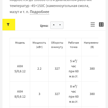
температур -45+150С (каменноугольная смола,
мазут и т. п.
Подробнее
Цена:
Модель
Мощность
Обороты
Рабочая
Напряжение
(
кВт
)
в минуту
точка
(
В
)
в
5 м³/
АХН
час
2.2
327
380
5/0,6.12
при 60
м.в.ст.
8 м³/
АХН
час
3
327
380
8/0,6.12
при 60
м.в.ст.