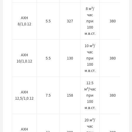
8 м³/
час
АХН
5.5
327
при
380
8/1,0.12
100
м.в.ст.
10 м³/
час
АХН
5.5
130
при
380
10/1,0.12
100
м.в.ст.
12.5
м³/час
АХН
7.5
158
при
380
12,5/1,0.12
100
м.в.ст.
20 м³/
час
АХН