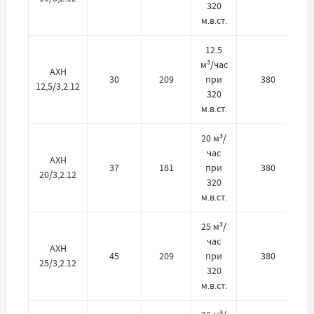
320
м.в.ст.
12.5
м³/час
АХН
30
209
при
380
12,5/3,2.12
320
м.в.ст.
20 м³/
час
АХН
37
181
при
380
20/3,2.12
320
м.в.ст.
25 м³/
час
АХН
45
209
при
380
25/3,2.12
320
м.в.ст.