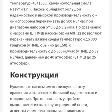
температур -45+150С (каменноугольная смола,
мазут и т.п.). Насосы обладают большой
надежностью и высокой производительностью –
они способны перекачивать до 500 м3/ час при
диапазоне напоров от 0,6 до 3,2 мПа. По сравнению
с насосами Ш, НМШ насосы серии АХН 12 позволяют
перекачивать вязкие среды температурой до 300
градусов (у НМШ обычно до 150), с
производительностью до 500 м3/час (у НМШ до 37
м3/час), давлением до 40 атмосфер (у НМШ до 25
атмосфер).
Конструкция
Кулачковые насосы имеют низкую частоту
вращения и отличаются большой надежностью и
мощностью. Проточная часть устройств
выполняется из высокоуглеродистой стали,
агрегаты укомплектованы сальниковыми