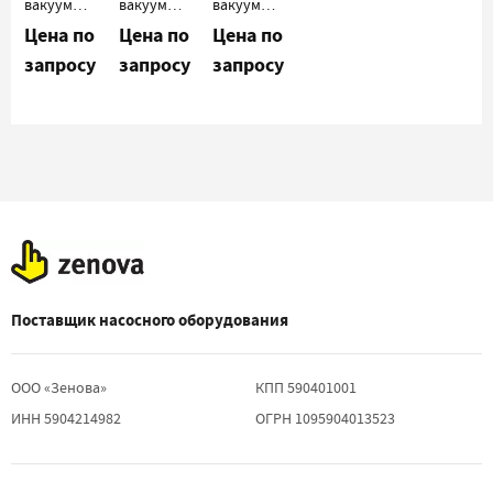
вакуумный
вакуумный
вакуумный
насос
насос
насос
Цена по
Цена по
Цена по
Busch
Busch
Busch
запросу
запросу
запросу
Fossa FO
Fossa FO
Fossa FO
0015
0035
0035 A
A_220
A_220
Поставщик насосного оборудования
ООО «Зенова»
КПП 590401001
ИНН 5904214982
ОГРН 1095904013523