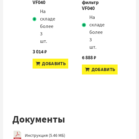
VF040
фильтр
VF040
На
На
складе
складе
более
более
3
3
шт.
шт.
3 014 ₽
6 888 ₽
ДОБАВИТЬ
ДОБАВИТЬ
Документы
Инструкция
(
5.46 МБ
)