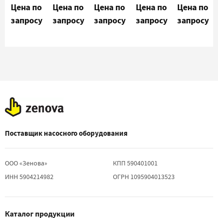
насос
насос
насос
насос
насос
Цена по
Цена по
Цена по
Цена по
Цена по
Busch NC
Busch NC
Busch NC
Busch NC
Busch NC
запросу
запросу
запросу
запросу
запросу
0100 B
0200 B
0300 B
0400 B
0630 B
Поставщик насосного оборудования
ООО «Зенова»
КПП 590401001
ИНН 5904214982
ОГРН 1095904013523
Каталог продукции