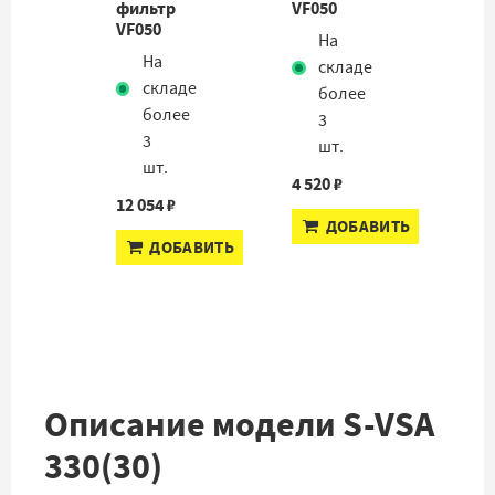
фильтр
VF050
VF050
На
На
складе
складе
более
более
3
3
шт.
шт.
4 520 ₽
12 054 ₽
ДОБАВИТЬ
ДОБАВИТЬ
Описание модели S-VSA
330(30)