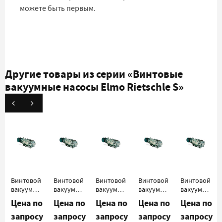
можете быть первым.
Другие товары из серии
«Винтовые
вакуумные насосы Elmo Rietschle S»
Винтовой
Винтовой
Винтовой
Винтовой
Винтовой
вакуумный
вакуумный
вакуумный
вакуумный
вакуумный
насос
насос
насос
насос
насос
Цена по
Цена по
Цена по
Цена по
Цена по
Elmo
Elmo
Elmo
Elmo
Elmo
запросу
запросу
запросу
запросу
запросу
Rietschle
Rietschle
Rietschle
Rietschle
Rietschle