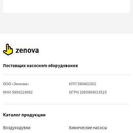
S-VSI 100
S-VSI 300
S-VSA
S-VSA
S-VSA
150(30)
400(20)
800(20)
Поставщик насосного оборудования
ООО «Зенова»
КПП 590401001
ИНН 5904214982
ОГРН 1095904013523
Каталог продукции
Воздуходувки
Химические насосы