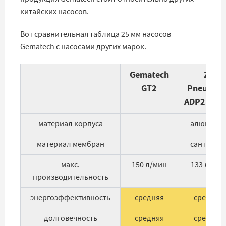
китайских насосов.
Вот сравнительная таблица 25 мм насосов
Gematech с насосами других марок.
Gematech
ZY
GT2
Pneumati
ADP25AL-
материал корпуса
алюмини
материал мембран
сантопре
макс.
150 л/мин
133 л/мин
производительность
энергоэффективность
средняя
средняя
долговечность
средняя
средняя