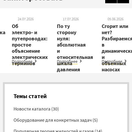
24.07.2026
17.07.2026
05.06.2026
Об
По ту
Сгорит или
ка
электро- и
сторону
нет?
путепроводах:
нуля:
Разбираемс
простое
абсолютная
в
объяснение
и
динамическ
электрических
относительная
и
Подробнее
Подробнее
Подробнее
терминов
шкала
объемных
давления
насосах
Темы статей
Новости каталога
(
30
)
Оборудование для конкретных задач
(
5
)
Популярная теория жидкостей и газов
(
14
)