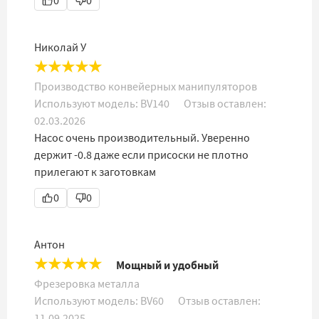
0
0
Николай У
★
★
★
★
★
Производство конвейерных манипуляторов
Используют модель:
BV140
Отзыв оставлен:
02.03.2026
Насос очень производительный. Уверенно
держит -0.8 даже если присоски не плотно
прилегают к заготовкам
0
0
Антон
★
★
★
★
★
Мощный и удобный
Фрезеровка металла
Используют модель:
BV60
Отзыв оставлен:
11.09.2025