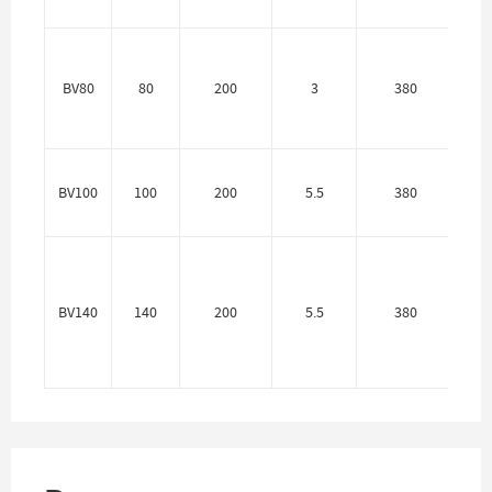
BV80
80
200
3
380
25
BV100
100
200
5.5
380
40
BV140
140
200
5.5
380
40