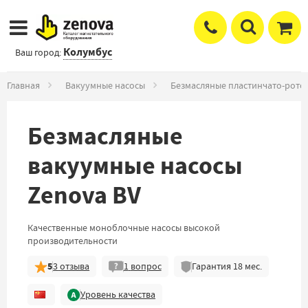
Колумбус
Ваш город:
Главная
Вакуумные насосы
Безмасляные пластинчато-рото
Безмасляные
вакуумные насосы
Zenova BV
Качественные моноблочные насосы высокой
производительности
5
3
отзыва
1
вопрос
Гарантия
18
мес.
Уровень качества