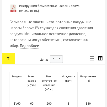
Инструкция безмасляные насосы Zenova
BV
(
352.01 КБ
)
Безмасляные пластинчато-роторные вакуумные
насосы Zenova BV служат для снижения давления
воздуха. Минимальное остаточное давление,
которое они могут обеспечить, составляет 200
мбар.
Подробнее
Цена:
Модель
Макс.
Мин.
Мощность
Напряжение
Вхо
расход
остаточное
(
кВт
)
(
В
)
пат
(
м³/час
)
давление
(
мбар
)
BV60
60
200
3
380
25