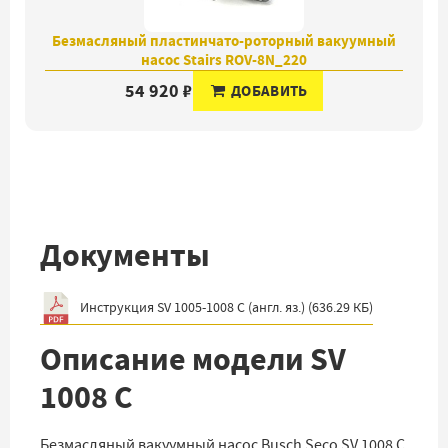
Безмасляный пластинчато-роторный вакуумный
насос Stairs ROV-8N_220
54 920 ₽
ДОБАВИТЬ
Документы
Инструкция SV 1005-1008 C (англ. яз.)
(
636.29 КБ
)
Описание модели SV
1008 C
Безмасляный вакуумный насос Busch Seco SV 1008 С