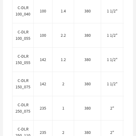
Цен
C-DLR
100
1.4
380
1 1/2"
100_040
Цен
C-DLR
100
2.2
380
1 1/2"
100_055
Цен
C-DLR
142
1.2
380
1 1/2"
150_055
Цен
C-DLR
142
2
380
1 1/2"
150_075
Цен
C-DLR
235
1
380
2"
250_075
Цен
C-DLR
235
2
380
2"
250_110