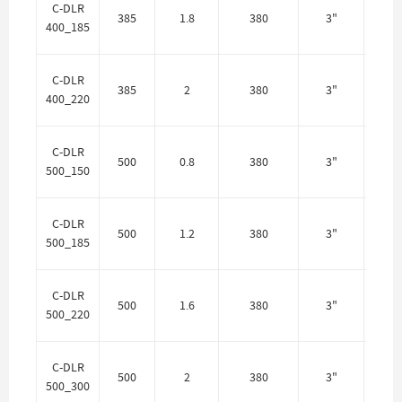
C-DLR
385
1.8
380
3"
400_185
Цен
C-DLR
385
2
380
3"
400_220
Цен
C-DLR
500
0.8
380
3"
500_150
Цен
C-DLR
500
1.2
380
3"
500_185
Цен
C-DLR
500
1.6
380
3"
500_220
Цен
C-DLR
500
2
380
3"
500_300