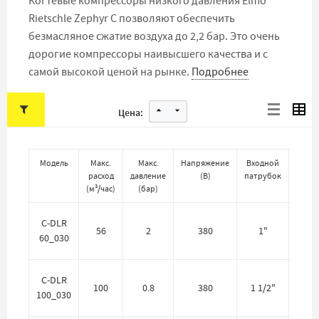
Когтевые компрессоры низкого давления Elmo
Rietschle Zephyr C позволяют обеспечить
безмасляное сжатие воздуха до 2,2 бар. Это очень
дорогие компрессоры наивысшего качества и с
самой высокой ценой на рынке.
Подробнее
Цена:
Модель
Макс.
Макс.
Напряжение
Входной
расход
давление
(
В
)
патрубок
(
м³/час
)
(
бар
)
Цен
C-DLR
56
2
380
1"
60_030
Цен
C-DLR
100
0.8
380
1 1/2"
100_030