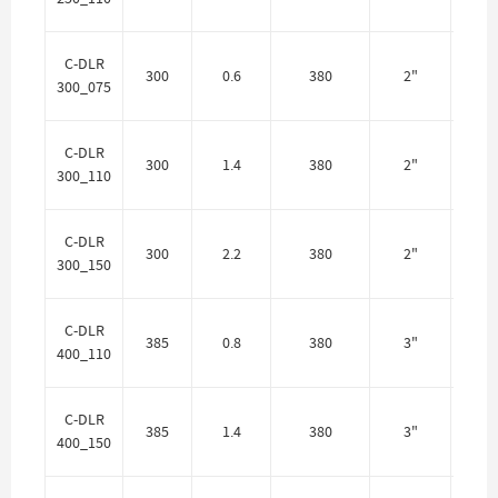
Цен
C-DLR
300
0.6
380
2"
300_075
Цен
C-DLR
300
1.4
380
2"
300_110
Цен
C-DLR
300
2.2
380
2"
300_150
Цен
C-DLR
385
0.8
380
3"
400_110
Цен
C-DLR
385
1.4
380
3"
400_150
Цен