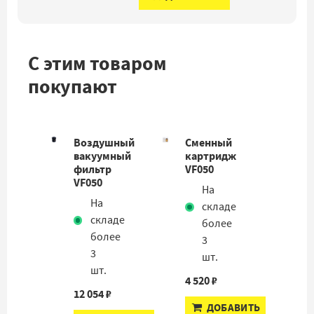
С этим товаром
покупают
Воздушный
Сменный
вакуумный
картридж
фильтр
VF050
VF050
На
На
складе
складе
более
более
3
3
шт.
шт.
4 520 ₽
12 054 ₽
ДОБАВИТЬ