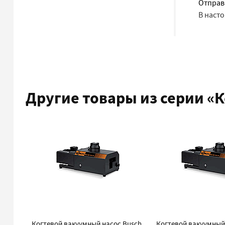
Отправ
В наст
Другие товары из серии
«К
Когтевой вакуумный насос Busch
Когтевой вакуумный