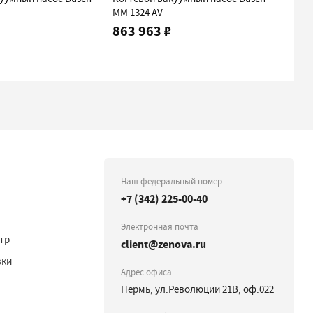
MM 1324 AV
MM 12
863 963 ₽
940 
Наш федеральный номер
+7 (342) 225-00-40
Электронная почта
тр
client@zenova.ru
вки
Адрес офиса
Пермь, ул.Революции 21В, оф.022