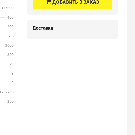
ДОБАВИТЬ В ЗАКАЗ
317090
400
200
Доставка
7.5
3000
380
79
3
2
1х52х55
290