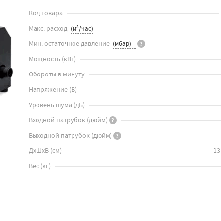
Код товара
Макс. расход
Мин. остаточное давление
?
Мощность
(
кВт
)
Обороты в минуту
Напряжение
(
В
)
Уровень шума
(
дБ
)
Входной патрубок
(
дюйм
)
?
Выходной патрубок
(
дюйм
)
?
ДхШхВ
(
см
)
13
Вес
(
кг
)