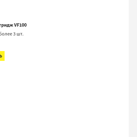
тридж VF100
более 3 шт.
Ь