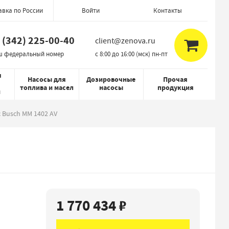
авка по России
Контакты
Войти
 (342) 225-00-40
client@zenova.ru
ш федеральный номер
c 8:00 до 16:00 (мск) пн-пт
я
Насосы для
Дозировочные
Прочая
топлива и масел
насосы
продукция
й
 Busch MM 1402 AV
1 770 434 ₽