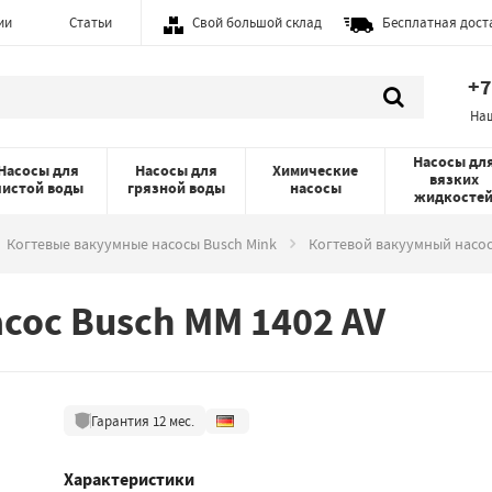
ии
Статьи
Свой большой склад
Бесплатная дост
+7
На
Насосы дл
Насосы для
Насосы для
Химические
вязких
чистой воды
грязной воды
насосы
жидкосте
Когтевые вакуумные насосы Busch Mink
Когтевой вакуумный насос
сос Busch MM 1402 AV
Гарантия
12
мес.
Характеристики