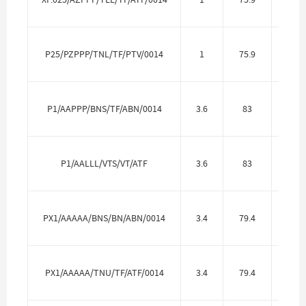
P25/PZPPP/TNL/TF/PTV/0014
1
75.9
Полип
P1/AAPPP/BNS/TF/ABN/0014
3.6
83
Алю
P1/AALLL/VTS/VT/ATF
3.6
83
Алю
PX1/AAAAA/BNS/BN/ABN/0014
3.4
79.4
Алю
PX1/AAAAA/TNU/TF/ATF/0014
3.4
79.4
Алю