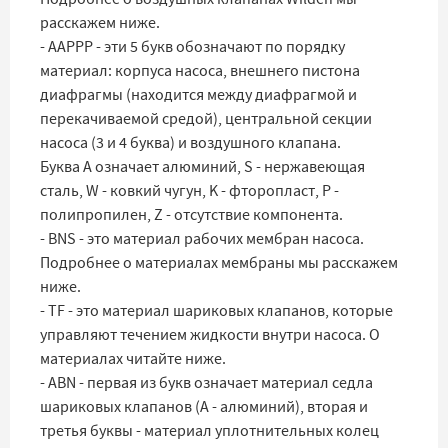
расскажем ниже.
- AAPPP - эти 5 букв обозначают по порядку
материал: корпуса насоса, внешнего пистона
диафрагмы (находится между диафрагмой и
перекачиваемой средой), центральной секции
насоса (3 и 4 буква) и воздушного клапана.
Буква A означает алюминий, S - нержавеющая
сталь, W - ковкий чугун, K - фторопласт, P -
полипропилен, Z - отсутствие компонента.
- BNS - это материал рабочих мембран насоса.
Подробнее о материалах мембраны мы расскажем
ниже.
- TF - это материал шариковых клапанов, которые
управляют течением жидкости внутри насоса. О
материалах читайте ниже.
- ABN - первая из букв означает материал седла
шариковых клапанов (A - алюминий), вторая и
третья буквы - материал уплотнительных колец