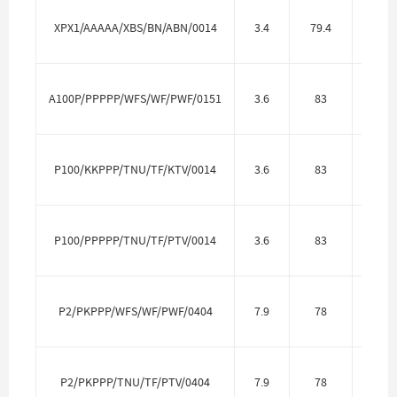
XPX1/AAAAA/XBS/BN/ABN/0014
3.4
79.4
Алю
A100P/PPPPP/WFS/WF/PWF/0151
3.6
83
Полип
Фтор
P100/KKPPP/TNU/TF/KTV/0014
3.6
83
P
P100/PPPPP/TNU/TF/PTV/0014
3.6
83
Полип
P2/PKPPP/WFS/WF/PWF/0404
7.9
78
Полип
P2/PKPPP/TNU/TF/PTV/0404
7.9
78
Полип