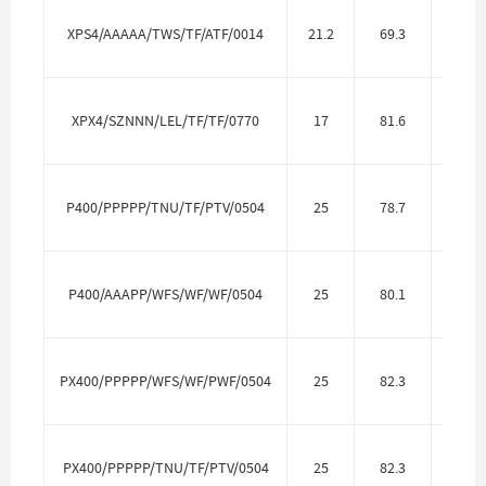
XPS4/AAAAA/TWS/TF/ATF/0014
21.2
69.3
Алю
XPX4/SZNNN/LEL/TF/TF/0770
17
81.6
Нерж.
P400/PPPPP/TNU/TF/PTV/0504
25
78.7
Полип
P400/AAAPP/WFS/WF/WF/0504
25
80.1
Алю
PX400/PPPPP/WFS/WF/PWF/0504
25
82.3
Полип
PX400/PPPPP/TNU/TF/PTV/0504
25
82.3
Полип