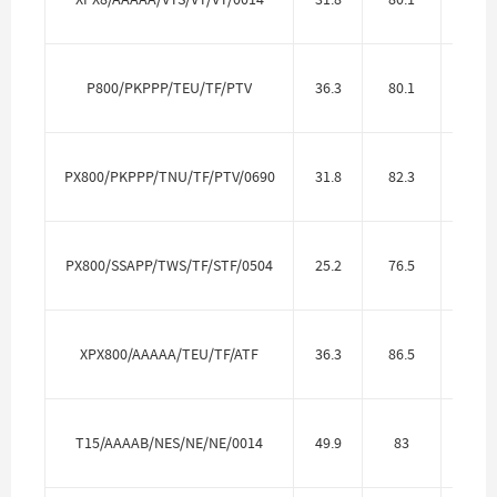
P800/PKPPP/TEU/TF/PTV
36.3
80.1
Полип
PX800/PKPPP/TNU/TF/PTV/0690
31.8
82.3
Полип
PX800/SSAPP/TWS/TF/STF/0504
25.2
76.5
Нерж.
XPX800/AAAAA/TEU/TF/ATF
36.3
86.5
Алю
T15/AAAAB/NES/NE/NE/0014
49.9
83
Алю