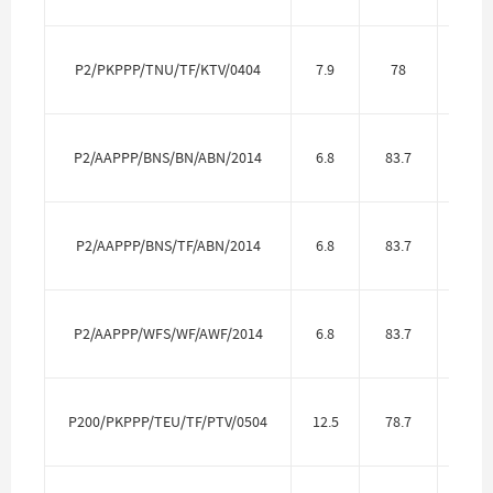
P2/PKPPP/TNU/TF/KTV/0404
7.9
78
Полип
P2/AAPPP/BNS/BN/ABN/2014
6.8
83.7
Алю
P2/AAPPP/BNS/TF/ABN/2014
6.8
83.7
Алю
P2/AAPPP/WFS/WF/AWF/2014
6.8
83.7
Алю
P200/PKPPP/TEU/TF/PTV/0504
12.5
78.7
Полип