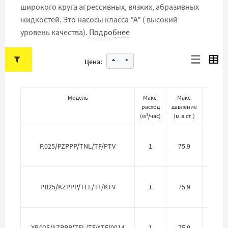
широкого круга агрессивных, вязких, абразивных
жидкостей. Это насосы класса "А" ( высокий
уровень качества).
Подробнее
Цена:
Модель
Макс.
Макс.
Ма
расход
давление
проточ
(
м³/час
)
(
м.в.ст.
)
P.025/PZPPP/TNL/TF/PTV
1
75.9
Полип
Фтор
P.025/KZPPP/TEL/TF/KTV
1
75.9
P
XP.025/AZPPP/TEL/TF/ATF/0014
1
75.9
Алю