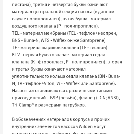
пистона), третья и четвертая буквы означают
материал центральной секции насоса (в данном
случае полипропилен), пятая буква - материал
воздушного клапана (P - полипропилен).
TEL - материал мембраны (TEL - тефлон+неопрен,
BNS - Buna-N, WFS - Wilflex он же Santoprene)
TF - материал шариков клапана (TF - тефлон)
KTV - первая буква означает материал седла
клапана (K - фторопласт, P - полипропилен), вторая
и третья буквы означают материал
уплотнительного кольца седла клапана (BN - Buna-
N, TV - тефлон+Viton, WF - Wilflex или Santoprene).
Насосы изготавливаются с различными типами
присоединений – BSP (резьба), фланец ( DIN; ANSI),
Tri-Clamp® и размерами патрубков.
В обозначениях материалов корпуса и прочих
внутренних элементов насосов Wilden могут
встречаться и другие буквы. Вот их значения: