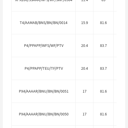
T4/AAMAB/BNS/BN/BN/0014
15.9
81.6
Алю
P4/PPAPP/WFS/WF/PTV
20.4
83.7
Полип
P4/PPAPP/TEU/TF/PTV
20.4
83.7
Полип
PX4/AAAAR/BNU/BN/BN/0051
17
81.6
Алю
PX4/AAAAR/BNU/BN/BN/0050
17
81.6
Алю