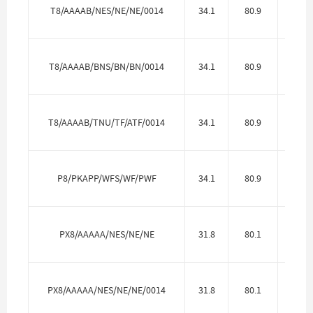
T8/AAAAB/NES/NE/NE/0014
34.1
80.9
Алю
T8/AAAAB/BNS/BN/BN/0014
34.1
80.9
Алю
T8/AAAAB/TNU/TF/ATF/0014
34.1
80.9
Алю
P8/PKAPP/WFS/WF/PWF
34.1
80.9
Полип
PX8/AAAAA/NES/NE/NE
31.8
80.1
Алю
PX8/AAAAA/NES/NE/NE/0014
31.8
80.1
Алю