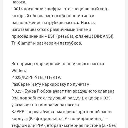
насоса.
- 0014 последние цифры - это специальный код,
который обозначает особенности типа и
расположения патрубков насоса. Насосы
изготавливаются с различными типами
присоединений – BSP (резьба), фланец ( DIN; ANSI),
Tri-Clamp® и размерами патрубков.
Вот пример маркировки пластикового насоса
Wilden:
P.025/KZPPP/TEL/TF/KTV.
Разберем и эту маркировку по пунктам.
P.025 - Буква P обозначает тип воздушного клапана
(см. подробнее следующий раздел), а цифра .025
указавает на типоразмера насоса.
KZPPP - первая буква - материал проточной части
корпуса (K - фторопласта, P - полипропилен, T -
тефлон или PFA), вторая - материал пистона (Z - без