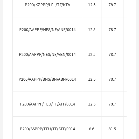
Фтор
P200/KZPPP/LEL/TF/KTV
12.5
78.7
P
P200/AAPPP/NES/NE/ANE/0014
12.5
78.7
Алю
P200/AAPPP/NES/NE/ABN/0014
12.5
78.7
Алю
P200/AAPPP/BNS/BN/ABN/0014
12.5
78.7
Алю
P200/AAPPP/TEU/TF/ATF/0014
12.5
78.7
Алю
P200/SSPPP/TEU/TF/STF/0014
8.6
81.5
Нерж.