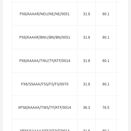
PX8/AAAAR/NEU/NE/NE/0051
31.8
80.1
Алю
PX8/AAAAR/BNU/BN/BN/0051
31.8
80.1
Алю
PX8/AAAAA/TNU/TF/ATF/0014
31.8
80.1
Алю
PX8/SSAAA/FSS/FS/FS/0070
31.8
80.1
Нерж.
XPS8/AAAAA/TWS/TF/ATF/0014
36.3
76.5
Алю
XPX8/AAAAA/VTS/VT/VT/0014
31.8
80.1
Алю