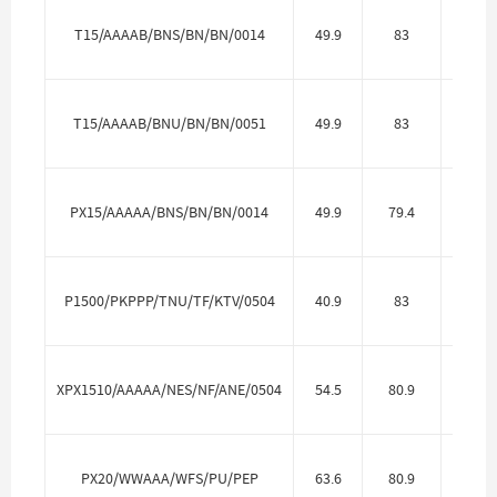
T15/AAAAB/BNS/BN/BN/0014
49.9
83
Алю
T15/AAAAB/BNU/BN/BN/0051
49.9
83
Алю
PX15/AAAAA/BNS/BN/BN/0014
49.9
79.4
Алю
P1500/PKPPP/TNU/TF/KTV/0504
40.9
83
Полип
XPX1510/AAAAA/NES/NF/ANE/0504
54.5
80.9
Алю
PX20/WWAAA/WFS/PU/PEP
63.6
80.9
Ч