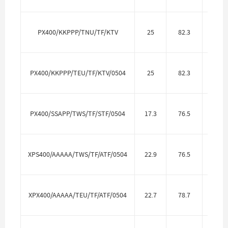
Фтор
PX400/KKPPP/TNU/TF/KTV
25
82.3
P
Фтор
PX400/KKPPP/TEU/TF/KTV/0504
25
82.3
P
PX400/SSAPP/TWS/TF/STF/0504
17.3
76.5
Нерж.
XPS400/AAAAA/TWS/TF/ATF/0504
22.9
76.5
Алю
XPX400/AAAAA/TEU/TF/ATF/0504
22.7
78.7
Алю