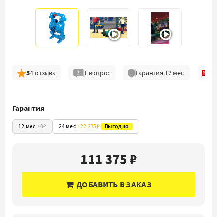
5
4
отзыва
1
вопрос
Гарантия
12
мес.
Гарантия
12 мес.
+
0₽
24 мес.
+
22 275₽
Выгодно
111 375 ₽
ДОБАВИТЬ В ЗАКАЗ