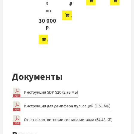
ДОБАВИТЬ
ДОБАВ
₽
3
шт.
ДОБАВИТЬ
30 000
₽
ДОБАВИТЬ
Документы
Инструкция SDP S20
(
2.78 МБ
)
Инструкция для демпфера пульсаций
(
1.51 МБ
)
Отчет о соответствии состава металла
(
54.43 КБ
)