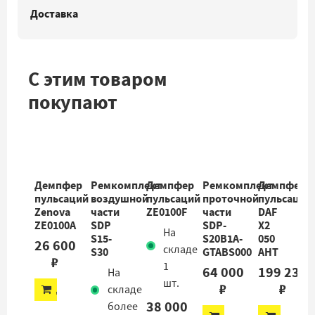
Доставка
С этим товаром
покупают
Демпфер
Ремкомплект
Демпфер
Ремкомплект
Демпфер
пульсаций
воздушной
пульсаций
проточной
пульсаций
Zenova
части
ZE0100F
части
DAF
ZE0100A
SDP
SDP-
X2
На
S15-
S20B1A-
050
26 600
складе
S30
GTABS000
AHT
₽
1
64 000
199 234
На
шт.
₽
₽
ДОБАВИТЬ
складе
38 000
более