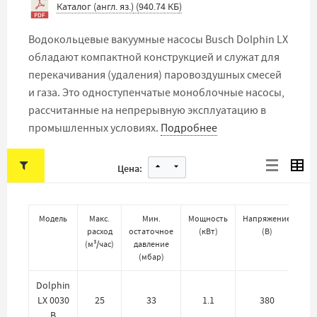
Каталог (англ. яз.)
(
940.74 КБ
)
Водокольцевые вакуумные насосы Busch Dolphin LX
обладают компактной конструкцией и служат для
перекачивания (удаления) паровоздушных смесей
и газа. Это одноступенчатые моноблочные насосы,
рассчитанные на непрерывную эксплуатацию в
промышленных условиях.
Подробнее
Цена:
Модель
Макс.
Мин.
Мощность
Напряжение
Ма
расход
остаточное
(
кВт
)
(
В
)
ра
(
м³/час
)
давление
к
(
мбар
)
Dolphin
н
LX 0030
25
33
1.1
380
B
AI