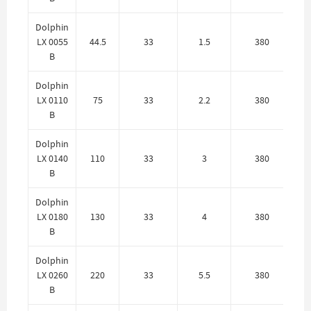
Dolphin
н
LX 0055
44.5
33
1.5
380
B
AI
Dolphin
н
LX 0110
75
33
2.2
380
B
AI
Dolphin
н
LX 0140
110
33
3
380
B
AI
Dolphin
н
LX 0180
130
33
4
380
B
AI
Dolphin
н
LX 0260
220
33
5.5
380
B
AI