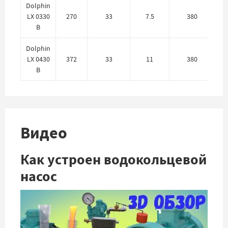
Dolphin
н
LX 0330
270
33
7.5
380
B
AI
Dolphin
н
LX 0430
372
33
11
380
B
AI
Видео
Как устроен водокольцевой
насос