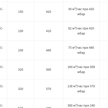
C-
30 м³/час при 420
150
420
мбар
C-
82 м³/час при 410
230
410
мбар
C-
75 м³/час при 440
230
440
мбар
2C-
160 м³/час при 500
320
500
мбар
2C-
138 м³/час при 570
320
570
мбар
C-
390 м³/час при 240