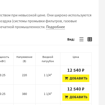
еством при невысокой цене. Они широко используются
воздуха (системы промывки фильтров, газовые
в печатной промышленности.
Подробнее
Вид:
щность
Напряжение
Входной
Цена
(
кВт
)
(
В
)
патрубок
12 540 ₽
0.25
220
1 1/4"
ДОБАВИТЬ
12 540 ₽
0.25
380
1 1/4"
ДОБАВИТЬ