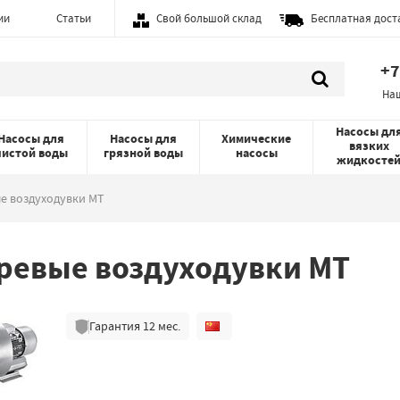
ии
Статьи
Свой большой склад
Бесплатная дост
+7
На
Насосы дл
Насосы для
Насосы для
Химические
вязких
чистой воды
грязной воды
насосы
жидкосте
е воздуходувки MT
ревые воздуходувки MT
Гарантия
12
мес.