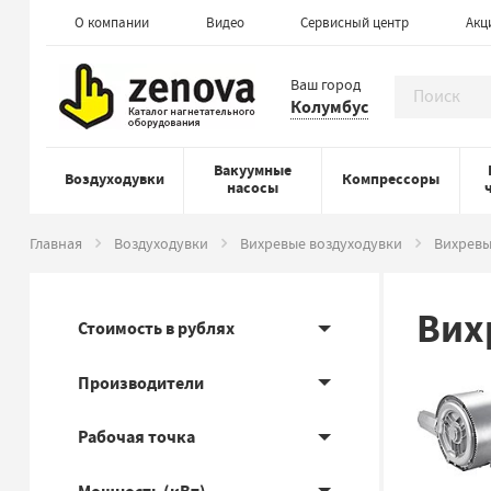
О компании
Видео
Сервисный центр
Акц
Ваш город
Колумбус
Вакуумные
Воздуходувки
Компрессоры
насосы
Главная
Воздуходувки
Вихревые воздуходувки
Вихревы
Вих
Стоимость в рублях
Производители
Рабочая точка