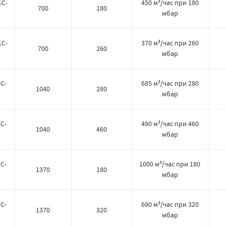
1C-
450 м³/час при 180
700
180
мбар
1C-
370 м³/час при 260
700
260
мбар
C-
685 м³/час при 280
1040
280
мбар
C-
490 м³/час при 460
1040
460
мбар
C-
1000 м³/час при 180
1370
180
мбар
C-
690 м³/час при 320
1370
320
мбар