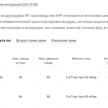
ая инструкция
(
529.74 КБ
)
 воздуходувки МТ производства КНР отличаются неплохим кач
ах пневматической транспортировки воздуха, системах подачи 
, вентиляции и аспирации, на станциях очистки сточных вод, 
ать по:
Возрастанию цены
Убыванию цены
ь
Макс. расход
Макс. давление
Рабочая точка
Мо
(
м³/час
)
(
мбар
)
20
40
80
5 м³/час при 80 мбар
40
80
5 м³/час при 80 мбар