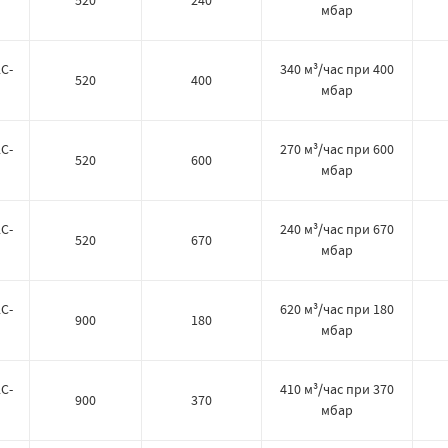
520
240
мбар
C-
340 м³/час при 400
520
400
мбар
C-
270 м³/час при 600
520
600
мбар
C-
240 м³/час при 670
520
670
мбар
C-
620 м³/час при 180
900
180
мбар
C-
410 м³/час при 370
900
370
мбар