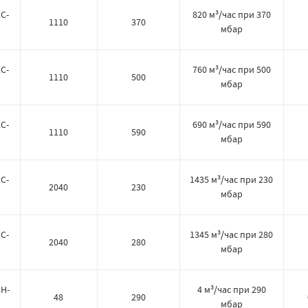
C-
820 м³/час при 370
1110
370
мбар
C-
760 м³/час при 500
1110
500
мбар
C-
690 м³/час при 590
1110
590
мбар
C-
1435 м³/час при 230
2040
230
мбар
C-
1345 м³/час при 280
2040
280
мбар
CH-
4 м³/час при 290
48
290
мбар