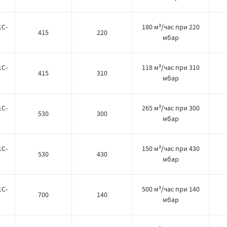
1C-
180 м³/час при 220
415
220
мбар
1C-
118 м³/час при 310
415
310
мбар
1C-
265 м³/час при 300
530
300
мбар
1C-
150 м³/час при 430
530
430
мбар
1C-
500 м³/час при 140
700
140
мбар