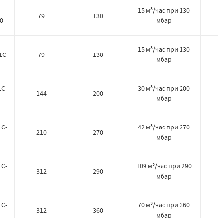
15 м³/час при 130
79
130
0
мбар
15 м³/час при 130
1C
79
130
мбар
1C-
30 м³/час при 200
144
200
мбар
1C-
42 м³/час при 270
210
270
мбар
1C-
109 м³/час при 290
312
290
мбар
1C-
70 м³/час при 360
312
360
мбар