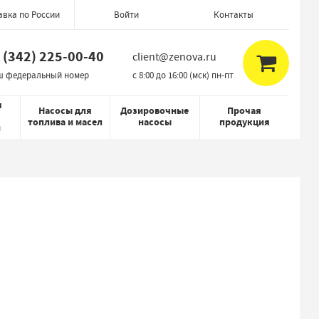
авка по России
Контакты
Войти
 (342) 225-00-40
client@zenova.ru
ш федеральный номер
c 8:00 до 16:00 (мск) пн-пт
я
Насосы для
Дозировочные
Прочая
топлива и масел
насосы
продукция
й