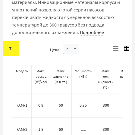
материалы. Инновационные материалы корпуса и
уплотнений позволяют этой серии насосов
перекачивать жидкости с умеренной вязкостью
температурой до 300 градусов без подвода
дополнительного охлаждения.
Подробнее
Цена:
Модель
Макс.
Макс.
Мощность
Макс.
Входной
расход
давление
(
кВт
)
темп.
патрубо
(
м³/час
)
(
м.в.ст.
)
жидкости
(
°C
)
FAM/1
0.9
60
0.75
300
12 мм
FAM/2
1.8
60
1.1
300
12 мм