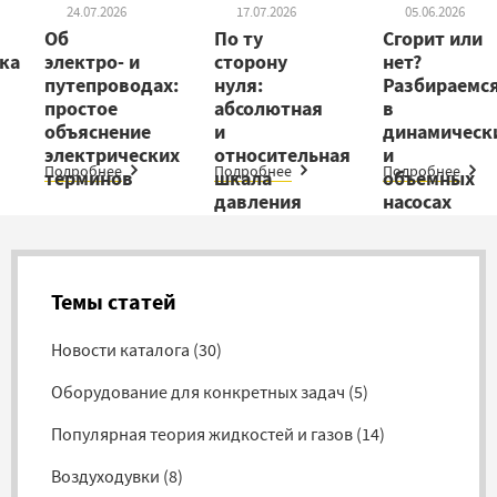
24.07.2026
17.07.2026
05.06.2026
Об
По ту
Сгорит или
ка
электро- и
сторону
нет?
путепроводах:
нуля:
Разбираемс
простое
абсолютная
в
объяснение
и
динамическ
электрических
относительная
и
Подробнее
Подробнее
Подробнее
терминов
шкала
объемных
давления
насосах
Темы статей
Новости каталога
(
30
)
Оборудование для конкретных задач
(
5
)
Популярная теория жидкостей и газов
(
14
)
Воздуходувки
(
8
)