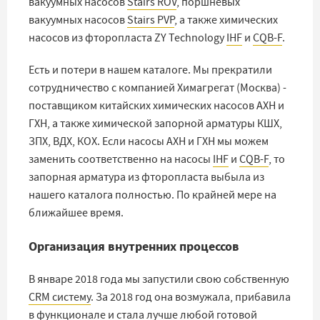
вакуумных насосов
Stairs ROV
, поршневых
вакуумных насосов
Stairs PVP
, а также химических
насосов из фторопласта ZY Technology
IHF
и
CQB-F
.
Есть и потери в нашем каталоге. Мы прекратили
сотрудничество с компанией Химагрегат (Москва) -
поставщиком китайских химических насосов АХН и
ГХН, а также химической запорной арматуры КШХ,
ЗПХ, ВДХ, КОХ. Если насосы АХН и ГХН мы можем
заменить соответственно на насосы
IHF
и
CQB-F
, то
запорная арматура из фторопласта выбыла из
нашего каталога полностью. По крайней мере на
ближайшее время.
Организация внутренних процессов
В январе 2018 года мы запустили свою собственную
CRM систему
. За 2018 год она возмужала, прибавила
в функционале и стала лучше любой готовой