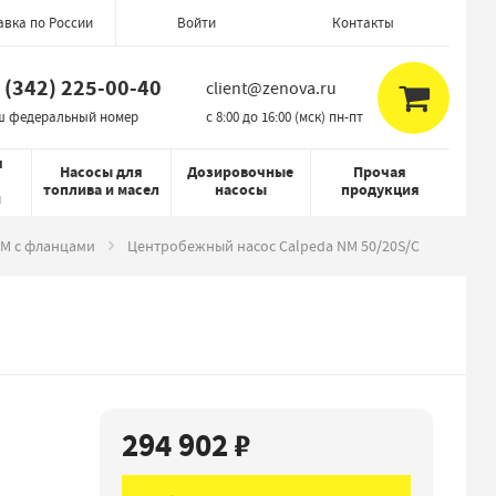
авка по России
Контакты
Войти
 (342) 225-00-40
client@zenova.ru
ш федеральный номер
c 8:00 до 16:00 (мск) пн-пт
я
Насосы для
Дозировочные
Прочая
топлива и масел
насосы
продукция
й
NM с фланцами
Центробежный насос Calpeda NM 50/20S/C
294 902 ₽