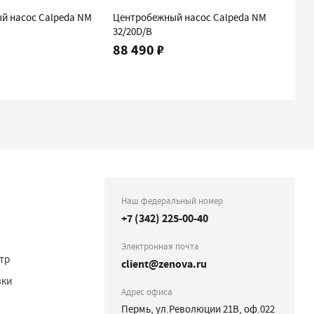
й насос Calpeda NM
Центробежный насос Calpeda NM
Центр
32/20D/B
32/20
88 490 ₽
99 3
Наш федеральный номер
+7 (342) 225-00-40
Электронная почта
тр
client@zenova.ru
вки
Адрес офиса
Пермь, ул.Революции 21В, оф.022