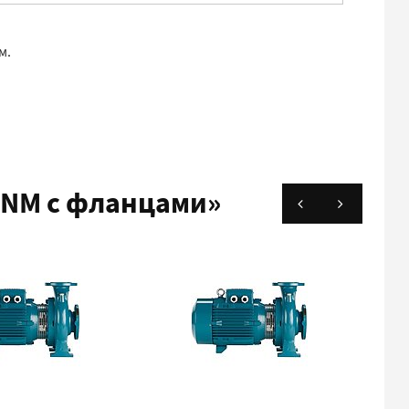
м.
 NM с фланцами»