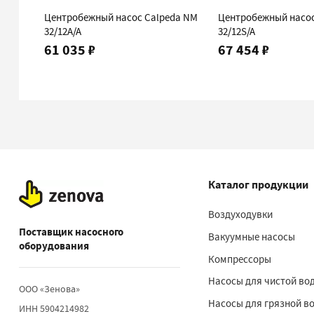
Центробежный насос Calpeda NM
Центробежный насос
32/12A/A
32/12S/A
61 035 ₽
67 454 ₽
Каталог продукции
Воздуходувки
Поставщик насосного
Вакуумные насосы
оборудования
Компрессоры
Насосы для чистой во
ООО «Зенова»
Насосы для грязной в
ИНН 5904214982