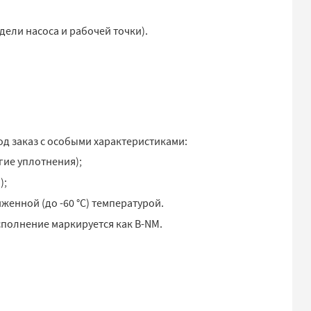
дели насоса и рабочей точки).
д заказ с особыми характеристиками:
гие уплотнения);
);
женной (до -60 °C) температурой.
сполнение маркируется как B-NM.