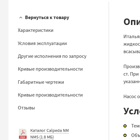
Вернуться к товару
Опи
Характеристики
Италья
Условия эксплуатации
жидкос
всасыв
Другие исполнения по запросу
Произво
Кривые производительности
ст. При
указанн
Габаритные чертежи
Кривые производительности
Насос 
Усл
Отзывы
Тем
Каталог Calpeda NM
Объ
NMS
(
1.8 МБ
)