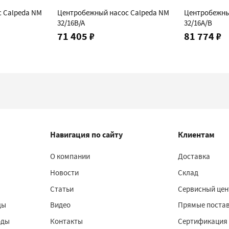
 Calpeda NM
Центробежный насос Calpeda NM
Центробежны
32/16B/A
32/16A/B
71 405 ₽
81 774 ₽
Навигация по сайту
Клиентам
О компании
Доставка
Новости
Склад
Статьи
Сервисный цен
ды
Видео
Прямые поста
оды
Контакты
Сертификация