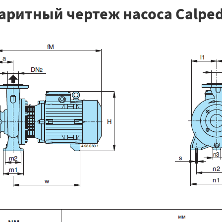
аритный чертеж насоса Calped