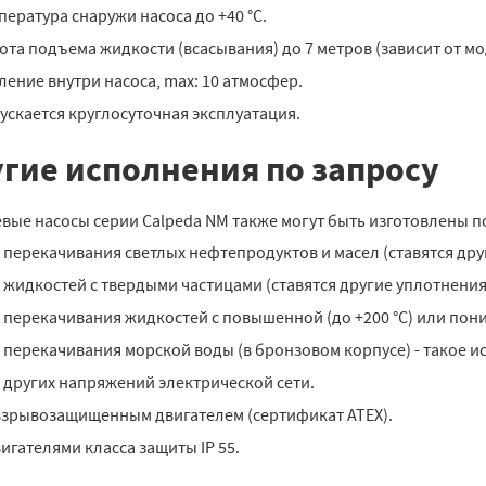
пература снаружи насоса до
+
40 °C.
ота подъема жидкости (всасывания) до 7 метров (зависит от мо
ление внутри насоса, max: 10 атмосфер.
ускается круглосуточная эксплуатация.
гие исполнения по запросу
вые насосы серии Calpeda NM также могут быть изготовлены по
 перекачивания светлых нефтепродуктов и масел (ставятся дру
 жидкостей с твердыми частицами (ставятся другие уплотнения
 перекачивания жидкостей с повышенной (до +200 °C) или пони
 перекачивания морской воды (в бронзовом корпусе) - такое и
 других напряжений электрической сети.
взрывозащищенным двигателем (сертификат ATEX).
вигателями класса защиты IP 55.