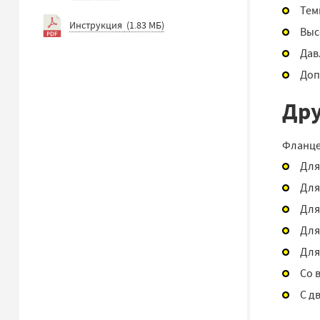
Тем
Инструкция
(
1.83 МБ
)
Выс
Дав
Доп
Дру
Фланце
Для
Для
Для
Для
Для
Со 
С д