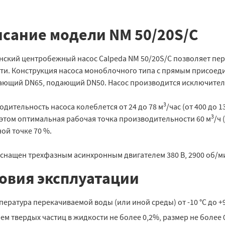
сание модели NM 50/20S/C
нский центробежный насос Calpeda NM 50/20S/C позволяет пере
ти. Конструкция насоса моноблочного типа с прямым присоеди
ающий DN65, подающий DN50. Насос производится исключительн
3
дительность насоса колеблется от 24 до 78 м
/час (от 400 до 
3
 этом оптимальная рабочая точка производительности 60 м
/ч 
ой точке 70 %.
оснащен трехфазным асинхронным двигателем 380 В, 2900 об/ми
овия эксплуатации
пература перекачиваемой воды (или иной среды) от -10 °C до +9
ем твердых частиц в жидкости не более 0,2%, размер не более 