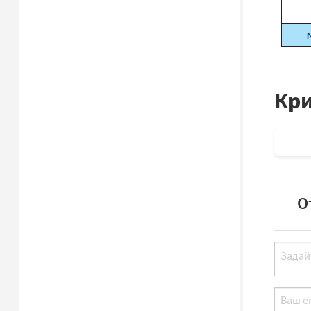
Кри
О