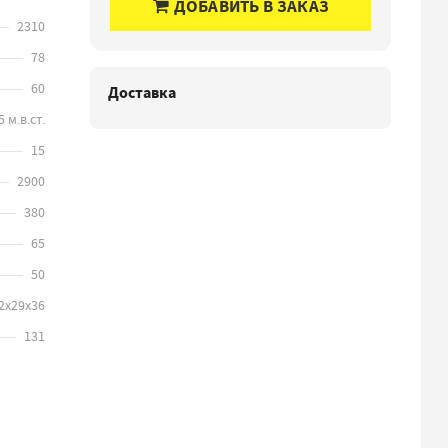
ДОБАВИТЬ В ЗАКАЗ
2310
78
60
Доставка
 м.в.ст.
15
2900
380
65
50
2х29х36
131