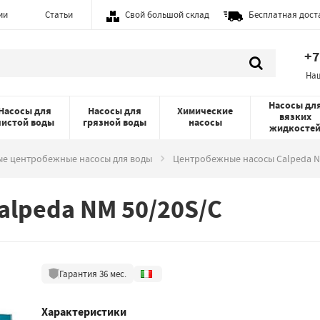
ии
Статьи
Свой большой склад
Бесплатная дост
+7
На
Насосы дл
Насосы для
Насосы для
Химические
вязких
чистой воды
грязной воды
насосы
жидкосте
е центробежные насосы для воды
Центробежные насосы Calpeda 
lpeda NM 50/20S/C
Гарантия
36
мес.
Характеристики