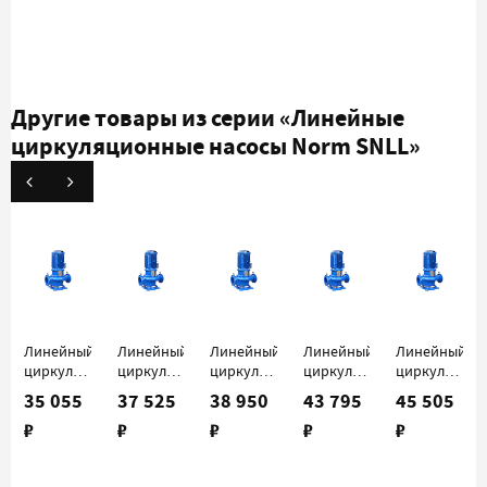
Другие товары из серии
«Линейные
циркуляционные насосы Norm SNLL»
Линейный
Линейный
Линейный
Линейный
Линейный
циркуляционный
циркуляционный
циркуляционный
циркуляционный
циркуляцио
насос
насос
насос
насос
насос
35 055
37 525
38 950
43 795
45 505
Norm
Norm
Norm
Norm
Norm
₽
₽
₽
₽
₽
SNLL 40-
SNLL 40-
SNLL 40-
SNLL 40-
SNLL 40-
125 D
125 C
125 B
125 A
160 C