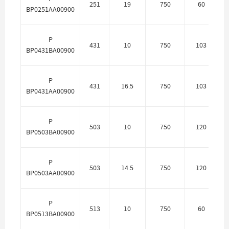
251
19
750
60
BP0251AA00900
P
431
10
750
103
П
BP0431BA00900
P
431
16.5
750
103
BP0431AA00900
P
503
10
750
120
П
BP0503BA00900
P
503
14.5
750
120
BP0503AA00900
P
513
10
750
60
П
BP0513BA00900