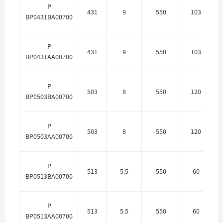
P
431
9
550
103
П
BP0431BA00700
P
431
9
550
103
BP0431AA00700
P
503
8
550
120
П
BP0503BA00700
P
503
8
550
120
BP0503AA00700
P
513
5.5
550
60
П
BP0513BA00700
P
513
5.5
550
60
BP0513AA00700