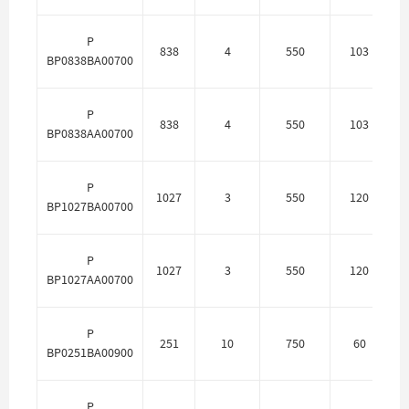
P
838
4
550
103
П
BP0838BA00700
P
838
4
550
103
BP0838AA00700
P
1027
3
550
120
П
BP1027BA00700
P
1027
3
550
120
BP1027AA00700
P
251
10
750
60
П
BP0251BA00900
P