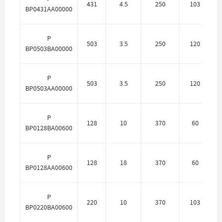
431
4.5
250
103
BP0431AA00000
P
503
3.5
250
120
П
BP0503BA00000
P
503
3.5
250
120
BP0503AA00000
P
128
10
370
60
П
BP0128BA00600
P
128
18
370
60
BP0128AA00600
P
220
10
370
103
П
BP0220BA00600