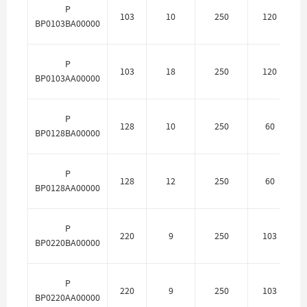
P
103
10
250
120
П
BP0103BA00000
P
103
18
250
120
BP0103AA00000
P
128
10
250
60
П
BP0128BA00000
P
128
12
250
60
BP0128AA00000
P
220
9
250
103
П
BP0220BA00000
P
220
9
250
103
BP0220AA00000