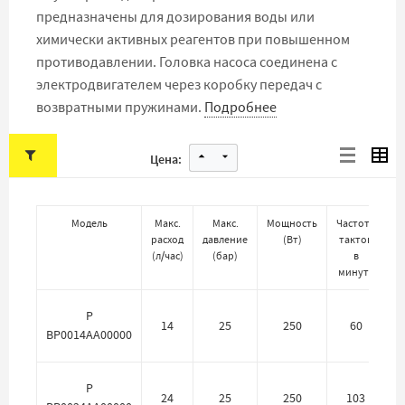
предназначены для дозирования воды или
химически активных реагентов при повышенном
противодавлении. Головка насоса соединена с
электродвигателем через коробку передач с
возвратными пружинами.
Подробнее
Цена:
Модель
Макс.
Макс.
Мощность
Частота
расход
давление
(
Вт
)
тактов
(
л/час
)
(
бар
)
в
минуту
P
14
25
250
60
BP0014AA00000
P
24
25
250
103