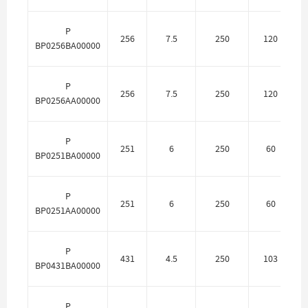
P
256
7.5
250
120
П
BP0256BA00000
P
256
7.5
250
120
BP0256AA00000
P
251
6
250
60
П
BP0251BA00000
P
251
6
250
60
BP0251AA00000
P
431
4.5
250
103
П
BP0431BA00000
P