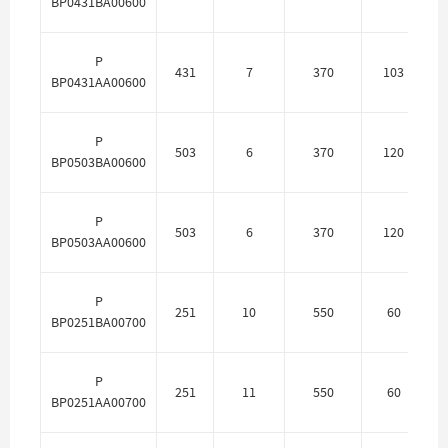
BP0431BA00600
P
431
7
370
103
BP0431AA00600
P
503
6
370
120
П
BP0503BA00600
P
503
6
370
120
BP0503AA00600
P
251
10
550
60
П
BP0251BA00700
P
251
11
550
60
BP0251AA00700