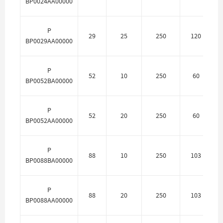
BP0024AA00000
P
29
25
250
120
BP0029AA00000
P
52
10
250
60
П
BP0052BA00000
P
52
20
250
60
BP0052AA00000
P
88
10
250
103
П
BP0088BA00000
P
88
20
250
103
BP0088AA00000