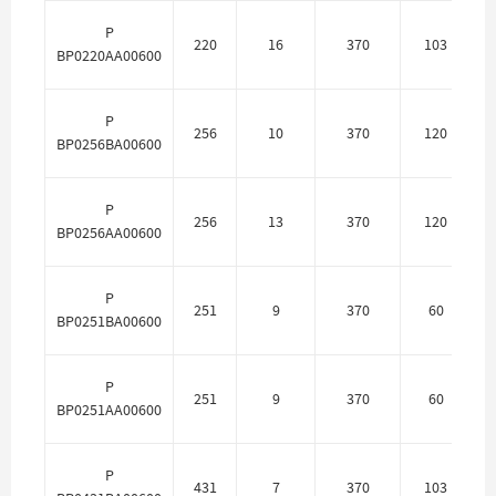
P
220
16
370
103
BP0220AA00600
P
256
10
370
120
П
BP0256BA00600
P
256
13
370
120
BP0256AA00600
P
251
9
370
60
П
BP0251BA00600
P
251
9
370
60
BP0251AA00600
P
431
7
370
103
П