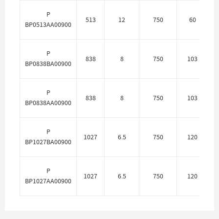
P
513
12
750
60
BP0513AA00900
P
838
8
750
103
П
BP0838BA00900
P
838
8
750
103
BP0838AA00900
P
1027
6.5
750
120
П
BP1027BA00900
P
1027
6.5
750
120
BP1027AA00900