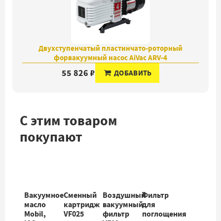
Двухступенчатый пластинчато-роторный
форвакуумный насос AiVac ARV-4
55 826 ₽
ДОБАВИТЬ
С этим товаром
покупают
Вакуумное
Сменный
Воздушный
Фильтр
масло
картридж
вакуумный
для
Mobil,
VF025
фильтр
поглощения