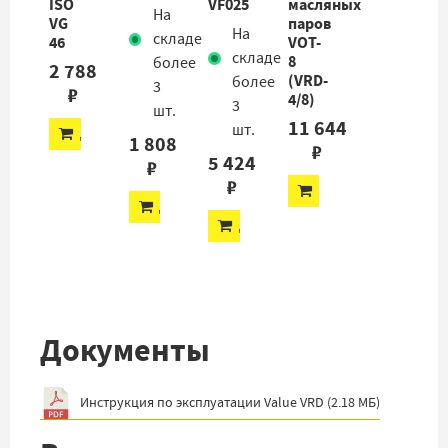
ISO
VF025
масляных
На
VG
паров
На
складе
46
VOT-
складе
8
более
2 788
(VRD-
более
3
₽
4/8)
3
шт.
11 644
шт.
ДОБАВИТЬ
1 808
₽
5 424
₽
₽
ДОБАВИТЬ
ДОБАВИТЬ
ДОБАВИТЬ
Документы
Инструкция по эксплуатации Value VRD
(
2.18 МБ
)