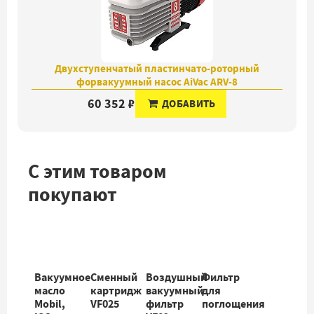
Двухступенчатый пластинчато-роторный
форвакуумный насос AiVac ARV-8
60 352 ₽
ДОБАВИТЬ
С этим товаром
покупают
Вакуумное
Сменный
Воздушный
Фильтр
масло
картридж
вакуумный
для
Mobil,
VF025
фильтр
поглощения