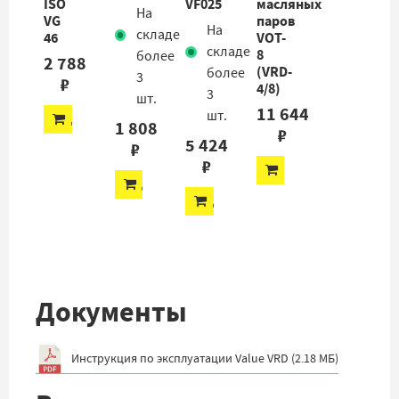
ISO
VF025
масляных
На
VG
паров
На
складе
46
VOT-
складе
8
более
2 788
(VRD-
более
3
₽
4/8)
3
шт.
11 644
шт.
ДОБАВИТЬ
1 808
₽
5 424
₽
₽
ДОБАВИТЬ
ДОБАВИТЬ
ДОБАВИТЬ
Документы
Инструкция по эксплуатации Value VRD
(
2.18 МБ
)