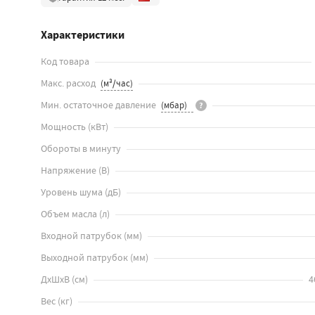
Характеристики
Код товара
Макс. расход
Мин. остаточное давление
?
Мощность
(
кВт
)
Обороты в минуту
Напряжение
(
В
)
Уровень шума
(
дБ
)
Объем масла
(
л
)
Входной патрубок
(
мм
)
Выходной патрубок
(
мм
)
ДхШхВ
(
см
)
4
Вес
(
кг
)