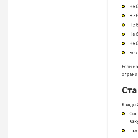
Не 
Не 
Не 
Не 
Не 
Без
Если на
ограни
Ста
Каждый
Сис
вак
Газ