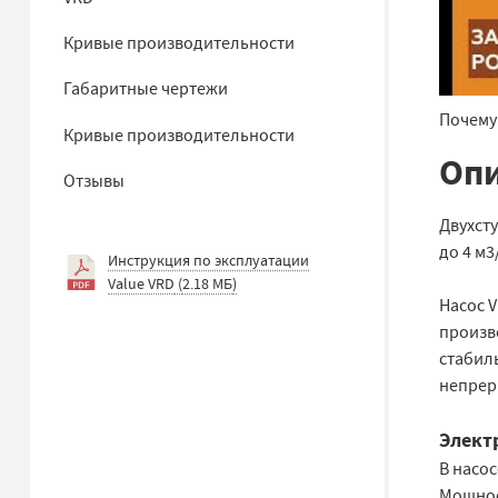
Кривые производительности
Габаритные чертежи
Почему
Кривые производительности
Опи
Отзывы
Двухст
до 4 м3
Инструкция по эксплуатации
Value VRD
(
2.18 МБ
)
Насос 
произв
стабиль
непрер
Элект
В насо
Мощност