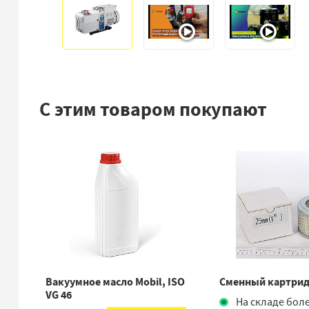
С этим товаром покупают
Вакуумное масло Mobil, ISO
Сменный картрид
VG 46
На складе боле