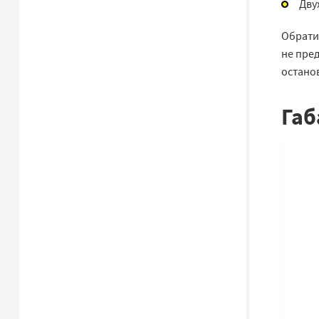
Дву
Обрати
не пре
остано
Габ