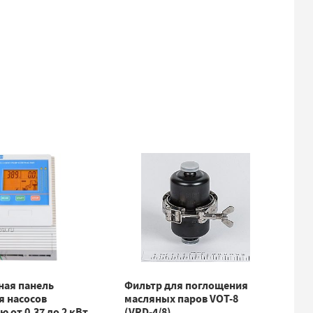
ная панель
Фильтр для поглощения
я насосов
масляных паров VOT-8
 от 0,37 до 2 кВт
(VRD-4/8)