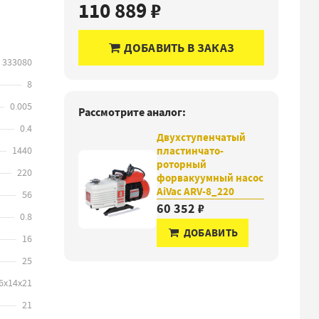
110 889 ₽
ДОБАВИТЬ В ЗАКАЗ
333080
8
0.005
Рассмотрите аналог:
0.4
Двухступенчатый
1440
пластинчато-
роторный
220
форвакуумный насос
AiVac ARV-8_220
56
60 352 ₽
0.8
ДОБАВИТЬ
16
25
6х14х21
21