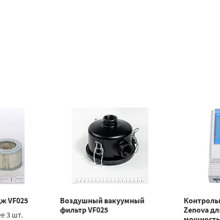
ж VF025
Воздушный вакуумный
Контроль
фильтр VF025
Zenova дл
е 3 шт.
мощностью