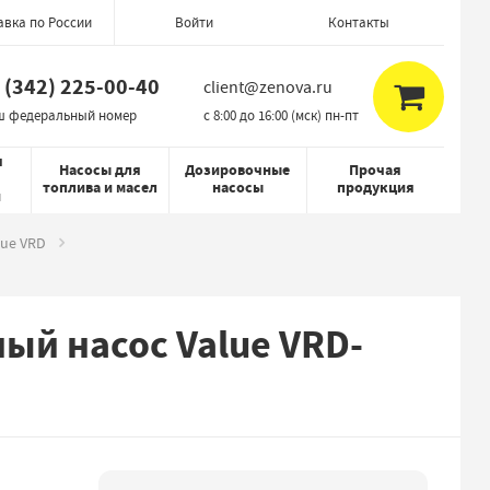
авка по России
Контакты
Войти
 (342) 225-00-40
client@zenova.ru
ш федеральный номер
c 8:00 до 16:00 (мск) пн-пт
я
Насосы для
Дозировочные
Прочая
топлива и масел
насосы
продукция
й
lue VRD
й насос Value VRD-