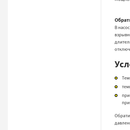
Обрат
В насо
взрывно
длител
отключ
Усл
Тем
тем
при
при
Обрати
давлен