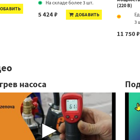
На складе более 3 шт.
(220 В)
ОБАВИТЬ
5 424 ₽
ДОБАВИТЬ
Ед
3 
11 750 ₽
део
грев насоса
Под
▶