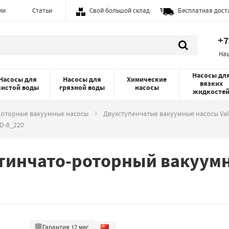
ии
Статьи
Свой большой склад
Бесплатная дост
+7
На
Насосы дл
Насосы для
Насосы для
Химические
вязких
чистой воды
грязной воды
насосы
жидкосте
роторные вакуумные насосы
Двухступенчатые вакуумные насосы Va
D-8_220
инчато-роторный вакуумны
Гарантия
12
мес.