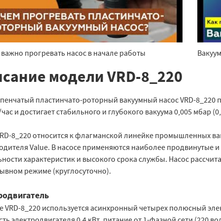
 важно прогревать насос в начале работы
Вакуу
сание модели VRD-8_220
упенчатый пластинчато-роторный вакуумный насос VRD-8_220 п
/час и достигает стабильного и глубокого вакуума 0,005 мбар (0,
VRD-8_220 относится к флагманской линейке промышленных ва
одителя Value. В насосе применяются наиболее продвинутые 
ности характеристик и высокого срока службы. Насос рассчита
ывном режиме (круглосуточно).
родвигатель
се VRD-8_220 используется асинхронный четырех полюсный эле
ь электродвигателя 0,4 кВт, питание от 1-фазной сети (220 вол