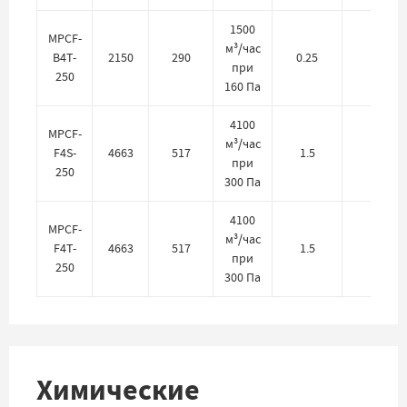
1500
MPCF-
м³/час
B4T-
2150
290
0.25
380
при
250
160 Па
4100
MPCF-
м³/час
F4S-
4663
517
1.5
220
при
250
300 Па
4100
MPCF-
м³/час
F4T-
4663
517
1.5
380
при
250
300 Па
Химические