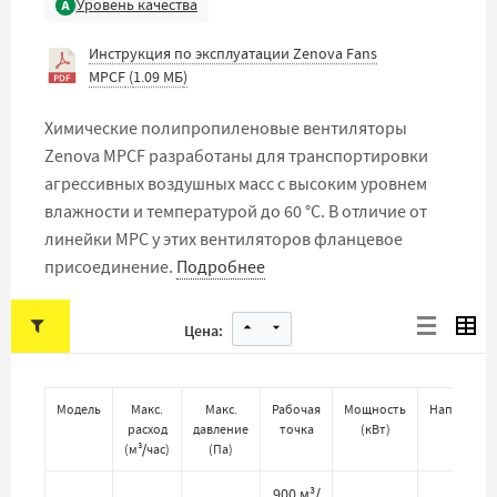
Уровень качества
Инструкция по эксплуатации Zenova Fans
MPCF
(
1.09 МБ
)
Химические полипропиленовые вентиляторы
Zenova MPCF разработаны для транспортировки
агрессивных воздушных масс с высоким уровнем
влажности и температурой до 60 °C. В отличие от
линейки MPC у этих вентиляторов фланцевое
присоединение.
Подробнее
Цена:
Модель
Макс.
Макс.
Рабочая
Мощность
Напряжен
расход
давление
точка
(
кВт
)
(
В
)
(
м³/час
)
(
Па
)
900 м³/