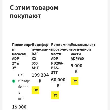
С этим товаром
покупают
Пневмопривод
Демпфер
Ремкомплект
Ремкомплект
к
пульсаций
проточной
воздушной
насосам
DAF
части
части
ADP
X2
ADP-
ADP#60
2" и
050
PD20A-
9 000
3"
AHT
BAS-
₽
STT
199 234
На
60 000
₽
складе
ДОБАВИТЬ
₽
более
ДОБАВИТЬ
3
ДОБАВИТЬ
шт.
15 000