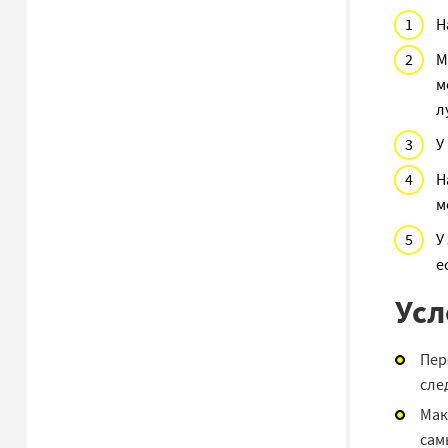
Н
М
м
л
У
Н
м
У
е
Усл
Пер
сле
Мак
сам