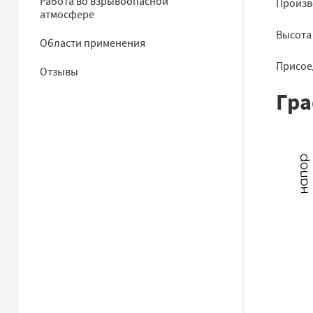
Работа во взрывоопасной
Произво
атмосфере
Высота 
Области применения
Присое
Отзывы
Гра