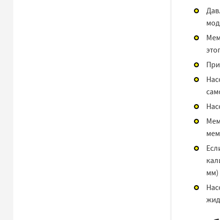
Дав
мод
Мем
это
При
Нас
сам
Нас
Мем
мем
Есл
кал
мм)
Нас
жид