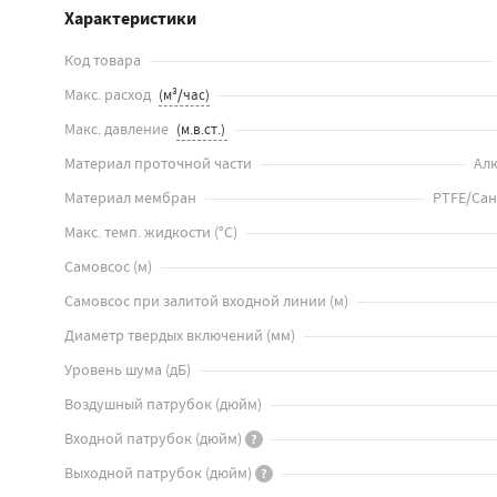
Характеристики
Код товара
Макс. расход
Макс. давление
Материал проточной части
Ал
Материал мембран
PTFE/Са
Макс. темп. жидкости
(
°C
)
Самовсос
(
м
)
Самовсос при залитой входной линии
(
м
)
Диаметр твердых включений
(
мм
)
Уровень шума
(
дБ
)
Воздушный патрубок
(
дюйм
)
Входной патрубок
(
дюйм
)
?
Выходной патрубок
(
дюйм
)
?