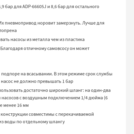
9 бар для ADP-66605J и 8,6 бар для остального
Их пневмопривод норовит замерзнуть. Лучше для
нтопрена
вать насосы из металла чем из пластика
 Благодаря отличному самовсосу он может
подпоре на всасывании. В этом режиме срок службы
 насос не должно превышать 1 бар
спользовать достаточно широкий шланг: на один-два
я насосов с воздушным подключением 1/4 дюйма (6
е менее 16 мм
 конструкции совместимы с перекачиваемой
из воды по отдельному шлангу