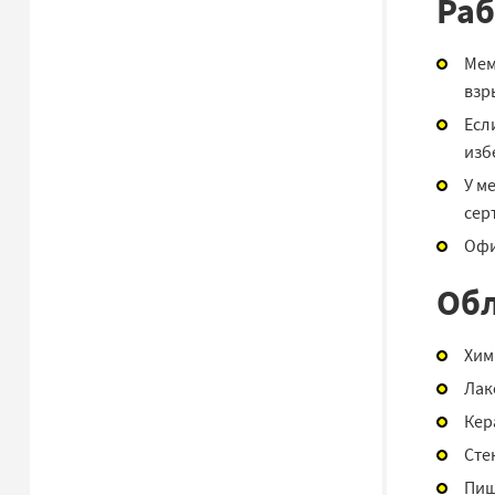
Раб
Мем
взр
Есл
изб
У м
сер
Офи
Обл
Хим
Лак
Кер
Сте
Пищ