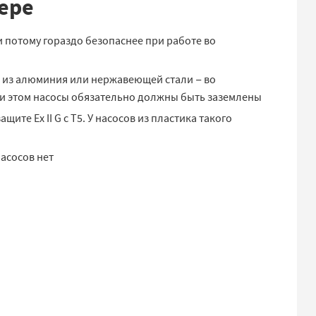
ере
 потому гораздо безопаснее при работе во
и из алюминия или нержавеющей стали − во
ри этом насосы обязательно должны быть заземлены
те Ex II G c T5. У насосов из пластика такого
асосов нет