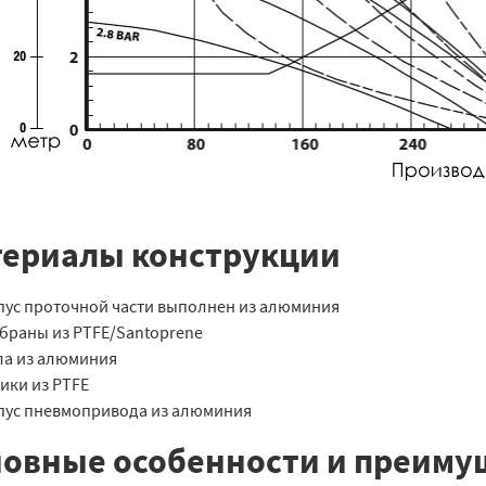
ериалы конструкции
пус проточной части выполнен из алюминия
браны из PTFE/Santoprene
ла из алюминия
ики из PTFE
пус пневмопривода из алюминия
овные особенности и преимущ