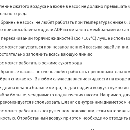
ление сжатого воздуха на входе в насос не должно превышать 6,
ельного ряда
бранные насосы не любят работать при температурах ниже 0. 
го приспособлены модели ADP из металла с мембранами из са
 перекачивании горячих жидкостей (до +107°C) лучше использо
ос может запускаться при незаполненной всасывающей линии.
остоятельно заполнить всасывающую линию
ос может работать в режиме сухого хода
бранные насосы не очень любят работать при положительном 
бран снижается. В любом случае давление жидкости на входе в
и длина шланга больше метра, то для подачи воздуха нужно и
ибра больше, чем диаметр подключения насоса. Например, дл
 рекомендуется использовать шланг с внутренним диаметром н
ос может работать в погруженном положении, если материалы
костью. Отработанный воздух при этом необходимо отводить 