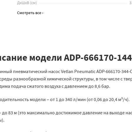
ДхШхВ
(
см
)
3
Смотреть все ›
сание модели ADP-666170-14
нный пневматический насос Vetlan Pneumatic ADP-666170-344-
среды разнообразной химической структуры, в том числе с тв
има подача сжатого воздуха с давлением до 8,6 бар.
дительность модели − от 1 до 340 л/мин (от 0,06 до 20,4 м³/ч).
 до 83 м (это максимально достижимое давление на выходе на
).