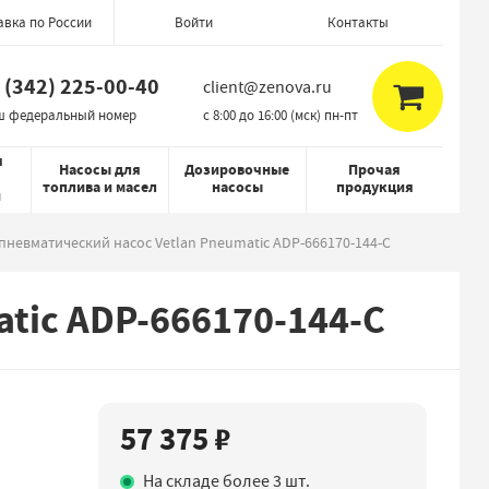
авка по России
Контакты
Войти
 (342) 225-00-40
client@zenova.ru
ш федеральный номер
c 8:00 до 16:00 (мск) пн-пт
я
Насосы для
Дозировочные
Прочая
топлива и масел
насосы
продукция
й
невматический насос Vetlan Pneumatic ADP-666170-144-C
tic ADP-666170-144-C
57 375 ₽
На складе более 3 шт.