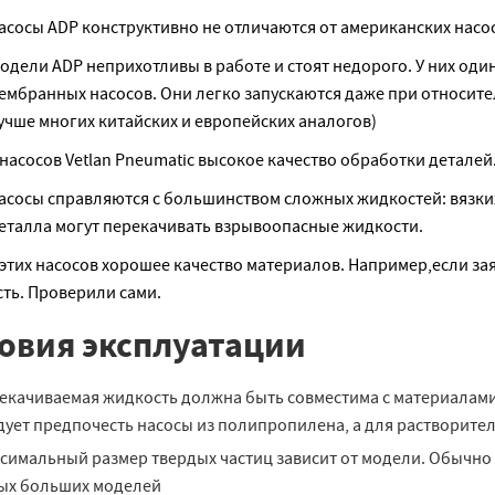
асосы ADP конструктивно не отличаются от американских насо
одели ADP неприхотливы в работе и стоят недорого. У них од
ембранных насосов. Они легко запускаются даже при относите
учше многих китайских и европейских аналогов)
 насосов Vetlan Pneumatic высокое качество обработки деталей
асосы справляются с большинством сложных жидкостей: вязких,
еталла могут перекачивать взрывоопасные жидкости.
 этих насосов хорошее качество материалов. Например,если заяв
сть. Проверили сами.
овия эксплуатации
екачиваемая жидкость должна быть совместима с материалами
дует предпочесть насосы из полипропилена, а для растворит
симальный размер твердых частиц зависит от модели. Обычно э
ых больших моделей