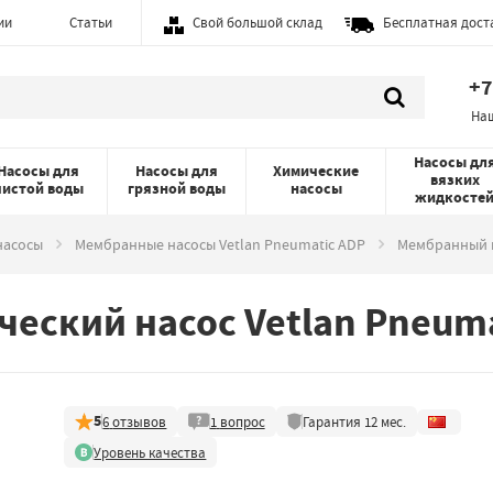
ии
Статьи
Свой большой склад
Бесплатная дост
+7
На
Насосы дл
Насосы для
Насосы для
Химические
вязких
чистой воды
грязной воды
насосы
жидкосте
насосы
Мембранные насосы Vetlan Pneumatic ADP
Мембранный п
ский насос Vetlan Pneuma
5
6
отзывов
1
вопрос
Гарантия
12
мес.
Уровень качества