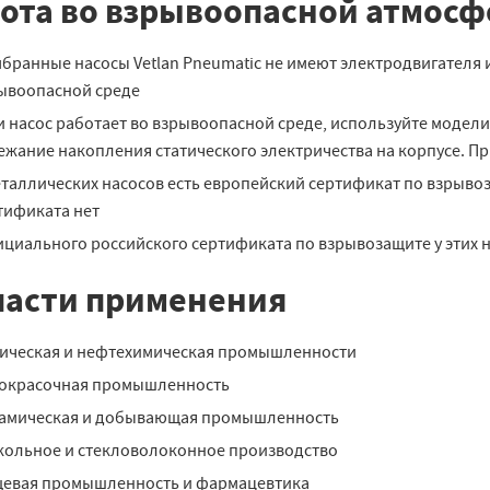
ота во взрывоопасной атмосф
бранные насосы Vetlan Pneumatic не имеют электродвигателя и
ывоопасной среде
и насос работает во взрывоопасной среде, используйте модел
ежание накопления статического электричества на корпусе. П
еталлических насосов есть европейский сертификат по взрывозащи
тификата нет
циального российского сертификата по взрывозащите у этих н
асти применения
ическая и нефтехимическая промышленности
окрасочная промышленность
амическая и добывающая промышленность
кольное и стекловолоконное производство
евая промышленность и фармацевтика