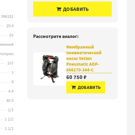
ДОБАВИТЬ
396181
20.4
83
Рассмотрите аналог:
юминий
Мембранный
пневматический
нтопрен
насос Vetlan
107
Pneumatic ADP-
666170-344-C
3
60 750 ₽
8
ДОБАВИТЬ
6.4
80.5
1/2
1 1/2
1 1/2