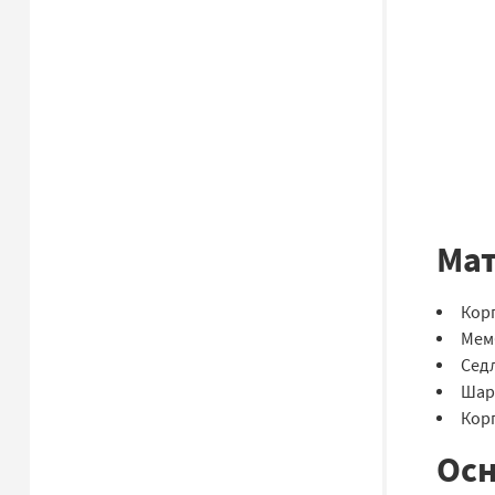
Мат
Кор
Мем
Сед
Шар
Кор
Осн