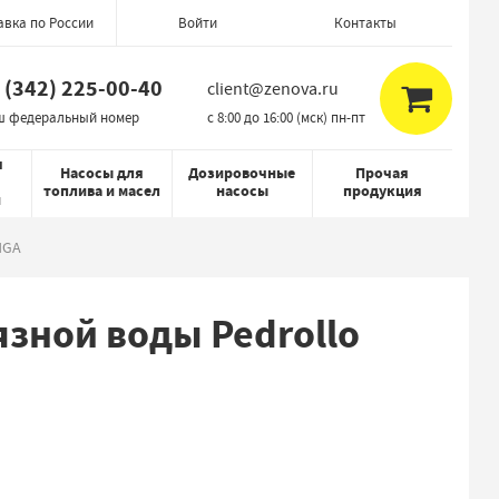
авка по России
Контакты
Войти
 (342) 225-00-40
client@zenova.ru
ш федеральный номер
c 8:00 до 16:00 (мск) пн-пт
я
Насосы для
Дозировочные
Прочая
топлива и масел
насосы
продукция
й
NGA
зной воды Pedrollo