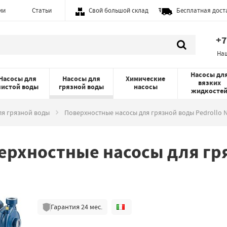
ии
Статьи
Свой большой склад
Бесплатная дост
+7
На
Насосы дл
Насосы для
Насосы для
Химические
вязких
чистой воды
грязной воды
насосы
жидкосте
ля грязной воды
Поверхностные насосы для грязной воды Pedrollo 
ерхностные насосы для гря
Гарантия
24
мес.