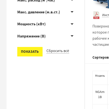
Макс. расход (м³/час)
Макс. давление (м.в.ст.)
Инс
Мощность (кВт)
Поверхно
которое 
Напряжение (В)
рабочее 
частицам
Сбросить всё
ПОКАЗАТЬ
Сортиров
Модель
NGAm
1B