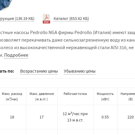
трукция
(
136.19 КБ
)
Каталог
(
653.42 КБ
)
стные насосы Pedrollo NGA фирмы Pedrollo (Италия) имеют за
позволяет перекачивать даже сильнозагрязненную воду из кана
колесо из высококачественной нержавеющей стали AISI 316, не
и.
Подробнее
ать по:
Возрастанию цены
Убыванию цены
Макс. расход
Макс. давление
Рабочая точка
Мощность
Напряже
(
м³/час
)
(
м.в.ст.
)
(
кВт
)
(
В
)
12 м³/час при
18
17
0.55
220
13 м.в.ст.