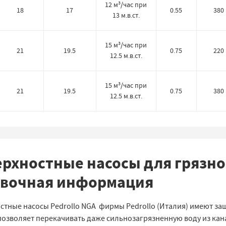
12 м³/час при
18
17
0.55
380
13 м.в.ст.
15 м³/час при
21
19.5
0.75
220
12.5 м.в.ст.
15 м³/час при
21
19.5
0.75
380
12.5 м.в.ст.
рхностные насосы для грязной
авочная информация
стные насосы Pedrollo NGA фирмы Pedrollo (Италия) имеют за
позволяет перекачивать даже сильнозагрязненную воду из кана