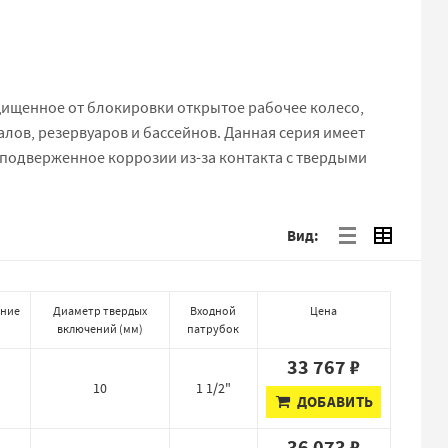
щищенное от блокировки открытое рабочее колесо,
лов, резервуаров и бассейнов. Данная серия имеет
 подверженное коррозии из-за контакта с твердыми
Вид:
ние
Диаметр твердых
Входной
Цена
включений
(
мм
)
патрубок
33 767 ₽
10
1 1/2"
ДОБАВИТЬ
36 073 ₽