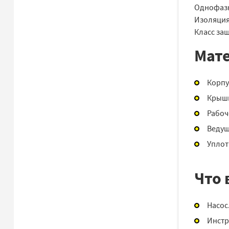
Однофазн
Изоляция 
Класс защ
Мат
Корпус
Крышк
Рабоч
Ведущ
Уплот
Что 
Насос
Инстр