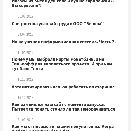
Насосы из Китая дешевле и лучше европейских.
Вы серьезно?!
01.06.2019
Спецоценка условий труда в ООО "Зенова"
25.04.2019
Наша уютная информационная система. Часть 2.
11.01.2019
Почему мы выбрали карты Рокетбанк, а не
Тинькофф для зарплатного проекта. И при чем
тут банк Точка.
11.12.2018
Автоматизировать нельзя работать по старинке
16.10.2018
Как изменился наш сайт с момента запуска.
Пытаемся понять стоило ли так заморачиваться.
31.03.2018
Как мы относимся к нашим покупателям. Когда