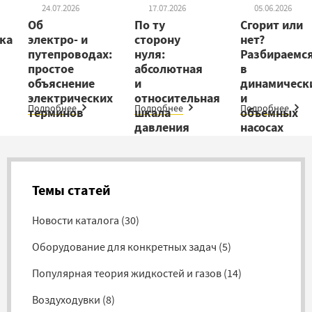
24.07.2026
17.07.2026
05.06.2026
Об
По ту
Сгорит или
ка
электро- и
сторону
нет?
путепроводах:
нуля:
Разбираемс
простое
абсолютная
в
объяснение
и
динамическ
электрических
относительная
и
Подробнее
Подробнее
Подробнее
терминов
шкала
объемных
давления
насосах
Темы статей
Новости каталога
(
30
)
Оборудование для конкретных задач
(
5
)
Популярная теория жидкостей и газов
(
14
)
Воздуходувки
(
8
)