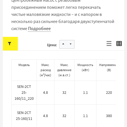
Центробежный насос с резьбовым
присоединением поможет легко перекачать
чистые маловязкие жидкости – и с напором в
несколько раз сильнее благодаря двухступенчатой
системе
Подробнее
Цена:
Модель
Макс.
Макс.
Мощность
Напряжение
расход
давление
(
кВт
)
(
В
)
п
(
м³/час
)
(
м.в.ст.
)
SEN-2CT
25-
4.8
32
1.1
220
160/11_220
SEN-2CT
4.8
32
1.1
380
25-160/11