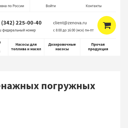
авка по России
Контакты
Войти
 (342) 225-00-40
client@zenova.ru
ш федеральный номер
c 8:00 до 16:00 (мск) пн-пт
я
Насосы для
Дозировочные
Прочая
топлива и масел
насосы
продукция
й
ренажных погружных