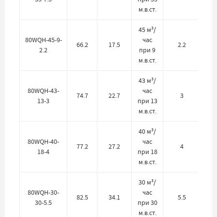
м.в.ст.
45 м³/
80WQH-45-9-
час
66.2
17.5
2.2
2.2
при 9
м.в.ст.
43 м³/
80WQH-43-
час
74.7
22.7
3
13-3
при 13
м.в.ст.
40 м³/
80WQH-40-
час
77.2
27.2
4
18-4
при 18
м.в.ст.
30 м³/
80WQH-30-
час
82.5
34.1
5.5
30-5.5
при 30
м.в.ст.