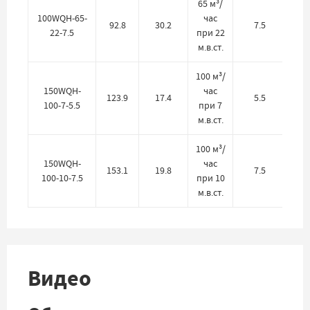
65 м³/
100WQH-65-
час
92.8
30.2
7.5
22-7.5
при 22
м.в.ст.
100 м³/
150WQH-
час
123.9
17.4
5.5
100-7-5.5
при 7
м.в.ст.
100 м³/
150WQH-
час
153.1
19.8
7.5
100-10-7.5
при 10
м.в.ст.
Видео