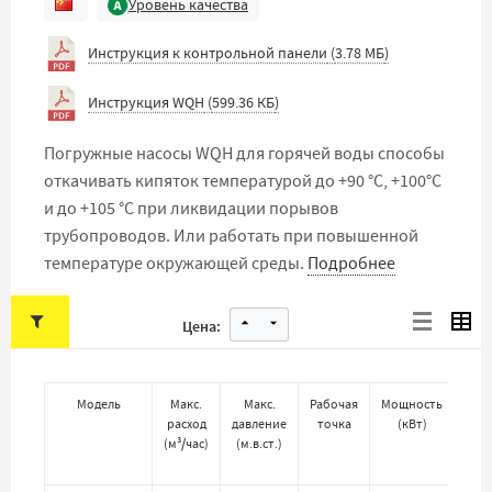
Уровень качества
Инструкция к контрольной панели
(
3.78 МБ
)
Инструкция WQH
(
599.36 КБ
)
Погружные насосы WQH для горячей воды способы
откачивать кипяток температурой до +90 °C, +100°C
и до +105 °C при ликвидации порывов
трубопроводов. Или работать при повышенной
температуре окружающей среды.
Подробнее
Цена:
Модель
Макс.
Макс.
Рабочая
Мощность
Нап
расход
давление
точка
(
кВт
)
(
м³/час
)
(
м.в.ст.
)