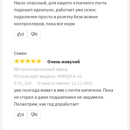
Насос классный, для нашего откачного поста
подошел идеально, работает уже сезон,
подключен просто в розетку безо всяких
контроллеров, пока все норм
0
0
Семен
★
★
★
★
★
Очень живучий
Металлопрокатный завод
Используют модель:
40WQH-6-16-
0.75_220
Отзыв оставлен:
11.11.2025
уже полгода живет в яме с почти кипятком. Пока
не сгорел и даже подшипники не зашумели.
Посмотрим, как год доработает
0
0