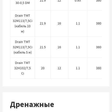
21.9
12
0.95
380
30-0,5 DM
Drain TMT
32M113/7,5Ci
21.9
16
1.1
380
(кабель 10
м)
Drain TMT
32M113/7,5Ci
21.5
16
1.1
380
(кабель 5 м)
Drain TMT
32H102/7,5
20
12
1.1
380
Ci
Дренажные