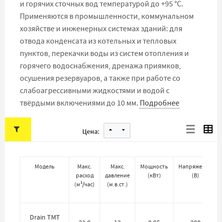
и горячих сточных вод температурой до +95 °C.
Применяются в промышленности, коммунальном
хозяйстве и инженерных системах зданий: для
отвода конденсата из котельных и тепловых
пунктов, перекачки воды из систем отопления и
горячего водоснабжения, дренажа приямков,
осушения резервуаров, а также при работе со
слабоагрессивными жидкостями и водой с
твёрдыми включениями до 10 мм.
Подробнее
Цена:
Модель
Макс.
Макс.
Мощность
Напряжение
расход
давление
(
кВт
)
(
В
)
(
м³/час
)
(
м.в.ст.
)
Drain TMT