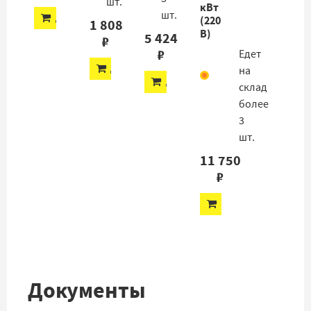
шт.
кВт
шт.
ДОБАВИТЬ
(220
1 808
В)
5 424
₽
₽
Едет
ДОБАВИТЬ
на
ДОБАВИТЬ
склад
более
3
шт.
11 750
₽
ДОБАВИТЬ
Документы