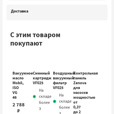
Доставка
С этим товаром
покупают
Вакуумное
Сменный
Воздушный
Контрольная
масло
картридж
вакуумный
панель
Mobil,
VF025
фильтр
Zenova
ISO
VF025
для
На
VG
насосов
На
складе
46
мощностью
складе
от
более
2 788
0,37
более
3
₽
до 2
3