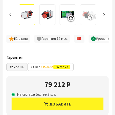
3D
5
1
отзыв
Гарантия
12
мес.
Уровень ка
Гарантия
12 мес.
+
0₽
24 мес.
+
15 842₽
Выгодно
79 212 ₽
На складе более 3 шт.
ДОБАВИТЬ