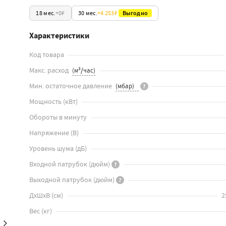
18 мес.
+
0₽
30 мес.
+
4 253₽
Выгодно
Характеристики
Код товара
Макс. расход
Мин. остаточное давление
?
Мощность
(
кВт
)
Обороты в минуту
Напряжение
(
В
)
Уровень шума
(
дБ
)
Входной патрубок
(
дюйм
)
?
Выходной патрубок
(
дюйм
)
?
ДхШхВ
(
см
)
2
Вес
(
кг
)