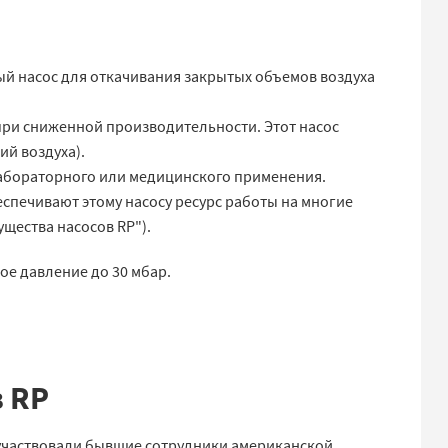
ый насос для откачивания закрытых объемов воздуха
 при сниженной производительности. Этот насос
ий воздуха).
лабораторного или медицинского применения.
спечивают этому насосу ресурс работы на многие
щества насосов RP").
ое давление до 30 мбар.
.
 RP
участвовали бывшие сотрудники американской