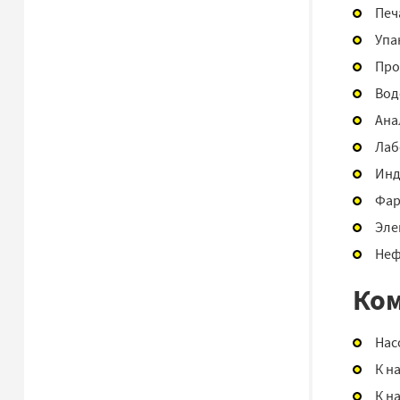
Печ
Упа
Про
Вод
Ана
Лаб
Инд
Фар
Эле
Неф
Ком
Нас
К н
К н