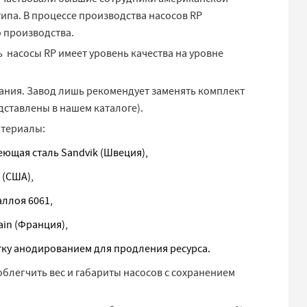
ипа. В процессе производства насосов RP
о производства.
ь насосы RP имеет уровень качества на уровне
ания. Завод лишь рекомендует заменять комплект
дставлены в нашем каталоге).
атериалы:
ющая сталь Sandvik (Швеция),
 (США),
ллоя 6061,
in (Франция),
тку анодированием для продления ресурса.
легчить вес и габариты насосов с сохранением