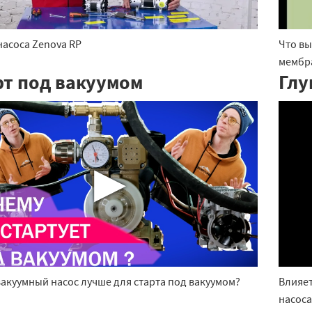
насоса Zenova RP
Что вы
мембр
рт под вакуумом
Глу
▶
вакуумный насос лучше для старта под вакуумом?
Влияет
насоса