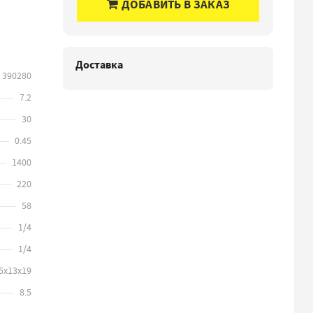
ДОБАВИТЬ В ЗАКАЗ
Доставка
390280
7.2
30
0.45
1400
220
58
1/4
1/4
5х13х19
8.5