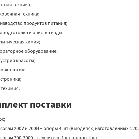
атная техника;
ковочная техника;
изводство продуктов питания;
оподготовка и очистка воды;
литическая химия;
ораторное оборудование;
устрия красоты;
макология;
ктроника;
техимия.
плект поставки
ос;
асосам 200V и 200H – опоры 4 шт (в моделях, изготовленных с 20
асосам 300-3000 – глушитель 1 шт, опоры 4 шт.