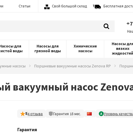
ии
Статьи
Свой большой склад
Бесплатная дост
+7
На
Насосы дл
Насосы для
Насосы для
Химические
вязких
чистой воды
грязной воды
насосы
жидкосте
умные насосы
Поршневые вакуумные насосы Zenova RP
Поршне
й вакуумный насос Zenova
5
4
отзыва
Гарантия
18
мес.
Уровень качеств
Гарантия