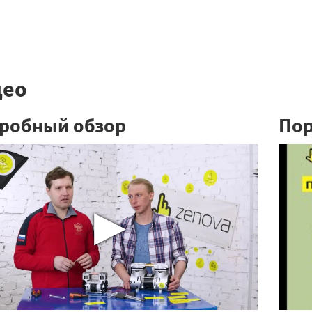
део
робный обзор
Пор
▶