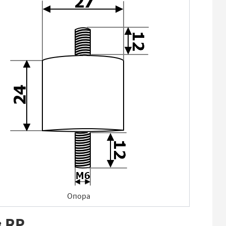
Опора
 RP