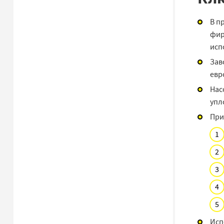
В п
фир
исп
Зав
евр
Нас
упл
При
Исп