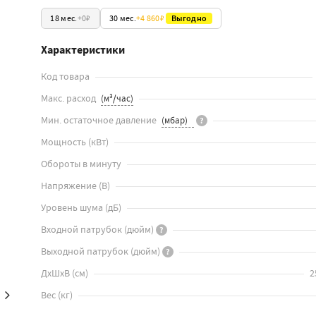
18 мес.
+
0₽
30 мес.
+
4 860₽
Выгодно
Характеристики
Код товара
Макс. расход
Мин. остаточное давление
?
Мощность
(
кВт
)
Обороты в минуту
Напряжение
(
В
)
Уровень шума
(
дБ
)
Входной патрубок
(
дюйм
)
?
Выходной патрубок
(
дюйм
)
?
ДхШхВ
(
см
)
2
Вес
(
кг
)