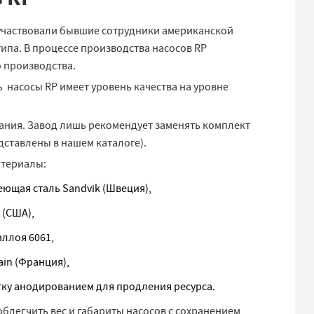
участвовали бывшие сотрудники американской
ипа. В процессе производства насосов RP
о производства.
ь насосы RP имеет уровень качества на уровне
ания. Завод лишь рекомендует заменять комплект
дставлены в нашем каталоге).
атериалы:
ющая сталь Sandvik (Швеция),
 (США),
ллоя 6061,
in (Франция),
тку анодированием для продления ресурса.
легчить вес и габариты насосов с сохранением