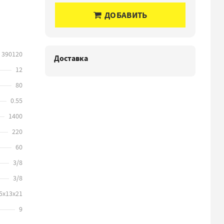
ДОБАВИТЬ
390120
Доставка
12
80
0.55
1400
220
60
3/8
3/8
5х13х21
9
3D