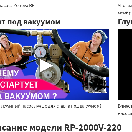
насоса Zenova RP
Что вы
мембр
рт под вакуумом
Глу
▶
вакуумный насос лучше для старта под вакуумом?
Влияет
насоса
сание модели RP-2000V-220