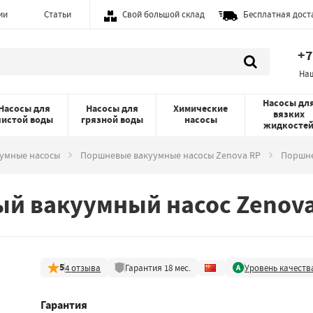
ии
Статьи
Свой большой склад
Бесплатная дост
+7
На
Насосы дл
Насосы для
Насосы для
Химические
вязких
чистой воды
грязной воды
насосы
жидкосте
умные насосы
Поршневые вакуумные насосы Zenova RP
Поршне
й вакуумный насос Zenova
5
4
отзыва
Гарантия
18
мес.
Уровень качеств
Гарантия