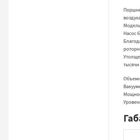
Поршне
воздуха
Модель
Насос 
Благод
роторн
Утолще
тысячи
Объемны
Вакуум
Мощност
Уровень
Габ