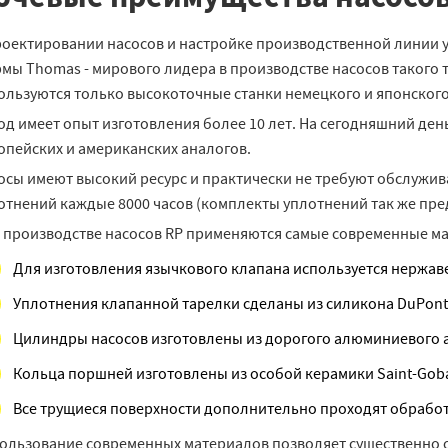
роектировании насосов и настройке производственной линии 
мы Thomas - мирового лидера в производстве насосов такого т
ользуются только высокоточные станки немецкого и японског
од имеет опыт изготовления более 10 лет. На сегодняшний ден
опейских и американских аналогов.
осы имеют высокий ресурс и практически не требуют обслужив
отнений каждые 8000 часов (комплекты уплотнений так же пре
 производстве насосов RP применяются самые современные м
Для изготовления язычкового клапана используется нержаве
Уплотнения клапанной тарелки сделаны из силикона DuPont
Цилиндры насосов изготовлены из дорогого алюминиевого а
Кольца поршней изготовлены из особой керамики Saint-Goba
Все трущиеся поверхности дополнительно проходят обрабо
ользование современных материалов позволяет существенно об