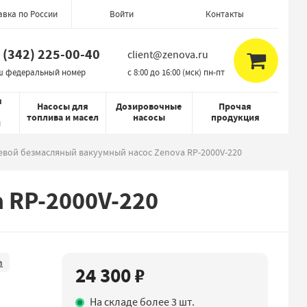
авка по России
Контакты
Войти
 (342) 225-00-40
client@zenova.ru
ш федеральный номер
c 8:00 до 16:00 (мск) пн-пт
я
Насосы для
Дозировочные
Прочая
топлива и масел
насосы
продукция
й
вой безмасляный вакуумный насос Zenova RP-2000V-220
 RP-2000V-220
а
24 300 ₽
На складе более 3 шт.