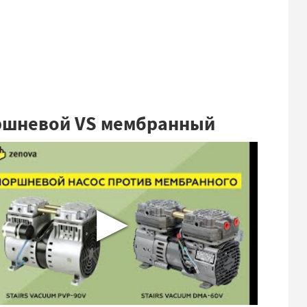
шневой VS мембранный
▶