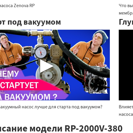
насоса Zenova RP
Что вы
мембр
рт под вакуумом
Глу
▶
вакуумный насос лучше для старта под вакуумом?
Влияет
насоса
сание модели RP-2000V-380