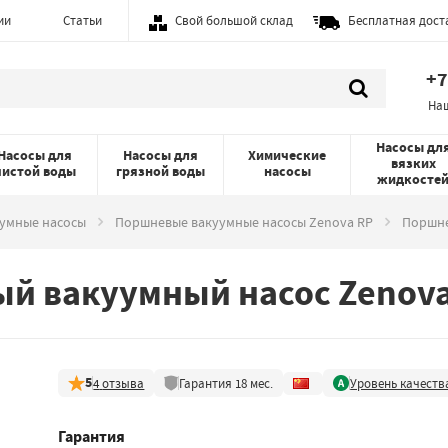
ии
Статьи
Свой большой склад
Бесплатная дост
+7
На
Насосы дл
Насосы для
Насосы для
Химические
вязких
чистой воды
грязной воды
насосы
жидкосте
умные насосы
Поршневые вакуумные насосы Zenova RP
Поршне
й вакуумный насос Zenova
5
4
отзыва
Гарантия
18
мес.
Уровень качеств
Гарантия