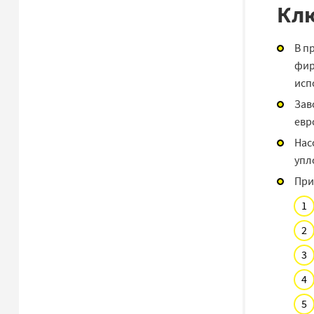
Клю
В п
фир
исп
Зав
евр
Нас
упл
При