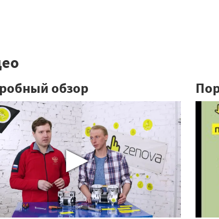
део
робный обзор
Пор
▶