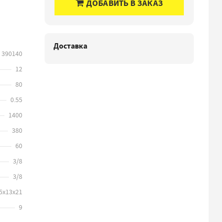
ДОБАВИТЬ В ЗАКАЗ
Доставка
390140
12
80
0.55
1400
380
60
3/8
3/8
5х13х21
9
3D