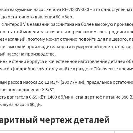
вой вакуумный насос Zenova RP-2000V-380 – это одноступенча
 до остаточного давления 80 мбар.
 с литерой V в названии рассчитана на более высокую произво
ость этой модели заключается в трехфазном электродвигателе
безмасляный, поэтому может отлично подойти для пищевого, 
аря высокой производительности и умеренной цене этот насос
ый насос на производстве.
нные стенки корпуса и качественное изготовление деталей обе
часов (подробнее об этом узнайте в разделе "Ключевые преиму
й расход насоса до 12 м3/ч (200 л/мин), предельное остаточн
ное подсоединение G 3/8".
ь двигателя 0,55 кВт, 1400 об/мин, стандартное питание 380 В
 шума насоса 60 дБ.
аритный чертеж деталей