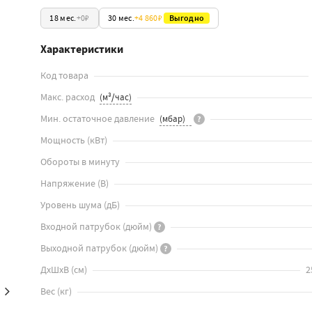
18 мес.
+
0₽
30 мес.
+
4 860₽
Выгодно
Характеристики
Код товара
Макс. расход
Мин. остаточное давление
?
Мощность
(
кВт
)
Обороты в минуту
Напряжение
(
В
)
Уровень шума
(
дБ
)
Входной патрубок
(
дюйм
)
?
Выходной патрубок
(
дюйм
)
?
ДхШхВ
(
см
)
2
Вес
(
кг
)