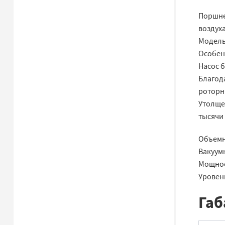
Поршне
воздуха
Модель
Особенн
Насос 
Благод
роторн
Утолще
тысячи 
Объемны
Вакуум
Мощност
Уровень
Габ