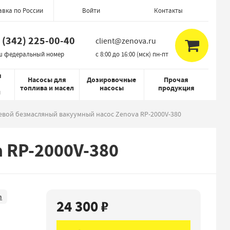
авка по России
Контакты
Войти
 (342) 225-00-40
client@zenova.ru
ш федеральный номер
c 8:00 до 16:00 (мск) пн-пт
я
Насосы для
Дозировочные
Прочая
топлива и масел
насосы
продукция
й
вой безмасляный вакуумный насос Zenova RP-2000V-380
 RP-2000V-380
а
24 300 ₽