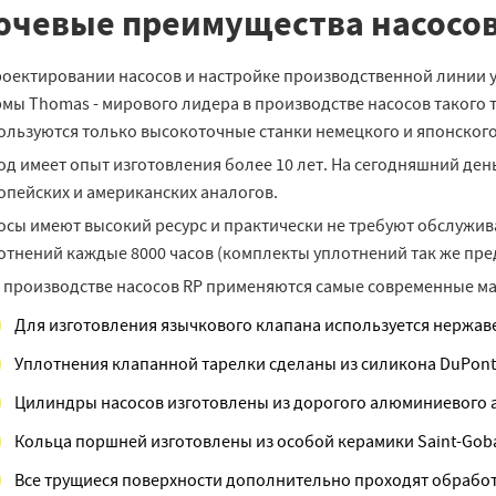
чевые преимущества насосов
роектировании насосов и настройке производственной линии 
мы Thomas - мирового лидера в производстве насосов такого т
ользуются только высокоточные станки немецкого и японског
од имеет опыт изготовления более 10 лет. На сегодняшний ден
опейских и американских аналогов.
осы имеют высокий ресурс и практически не требуют обслужив
отнений каждые 8000 часов (комплекты уплотнений так же пре
 производстве насосов RP применяются самые современные м
Для изготовления язычкового клапана используется нержаве
Уплотнения клапанной тарелки сделаны из силикона DuPont
Цилиндры насосов изготовлены из дорогого алюминиевого а
Кольца поршней изготовлены из особой керамики Saint-Goba
Все трущиеся поверхности дополнительно проходят обрабо