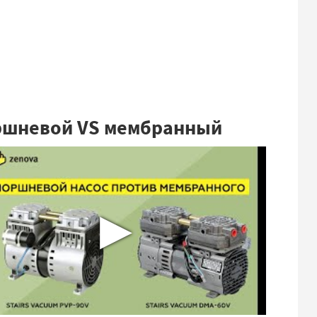
шневой VS мембранный
▶