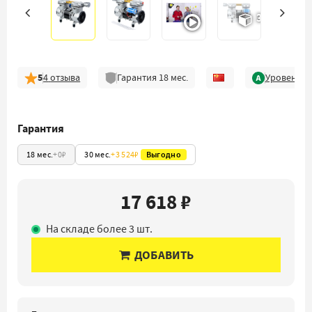
3D
5
4
отзыва
Гарантия
18
мес.
Уровень к
Гарантия
18 мес.
+
0₽
30 мес.
+
3 524₽
Выгодно
17 618 ₽
На складе более 3 шт.
ДОБАВИТЬ