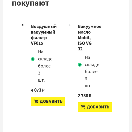
покупают
Воздушный
Вакуумное
вакуумный
масло
фильтр
Mobil,
VF015
ISO VG
32
На
На
складе
складе
более
более
3
3
шт.
шт.
4 073 ₽
2 788 ₽
ДОБАВИТЬ
ДОБАВИТЬ